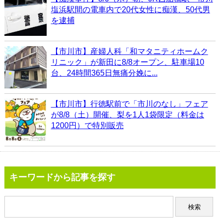
塩浜駅間の電車内で20代女性に痴漢、50代男
を逮捕
【市川市】産婦人科「和マタニティホームク
リニック」が新田に8/8オープン、駐車場10
台、24時間365日無痛分娩に...
【市川市】行徳駅前で「市川のなし」フェア
が8/8（土）開催、梨を1人1袋限定（料金は
1200円）で特別販売
キーワードから記事を探す