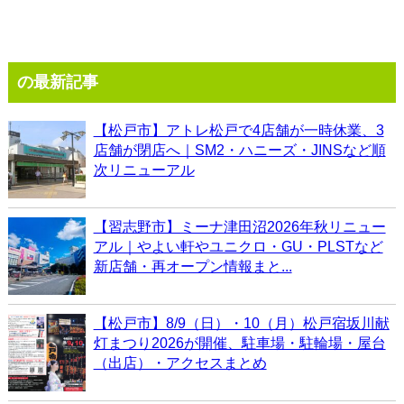
の最新記事
【松戸市】アトレ松戸で4店舗が一時休業、3
店舗が閉店へ｜SM2・ハニーズ・JINSなど順
次リニューアル
【習志野市】ミーナ津田沼2026年秋リニュー
アル｜やよい軒やユニクロ・GU・PLSTなど
新店舗・再オープン情報まと...
【松戸市】8/9（日）・10（月）松戸宿坂川献
灯まつり2026が開催、駐車場・駐輪場・屋台
（出店）・アクセスまとめ