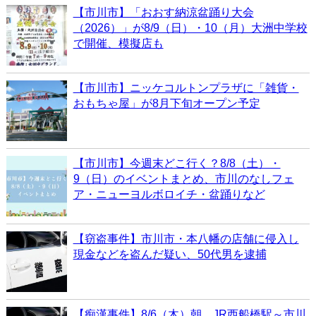
【市川市】「おおす納涼盆踊り大会
（2026）」が8/9（日）・10（月）大洲中学校
で開催、模擬店も
【市川市】ニッケコルトンプラザに「雑貨・
おもちゃ屋」が8月下旬オープン予定
【市川市】今週末どこ行く？8/8（土）・
9（日）のイベントまとめ、市川のなしフェ
ア・ニューヨルボロイチ・盆踊りなど
【窃盗事件】市川市・本八幡の店舗に侵入し
現金などを盗んだ疑い、50代男を逮捕
【痴漢事件】8/6（木）朝、JR西船橋駅～市川