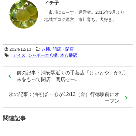
イチ子
「市川にゅ～す」運営者。2015年9月より
地域ブログ運営。市川育ち。犬好き。
2024/12/13
八幡
,
開店・閉店
,
アイス
,
シャポー本八幡
,
本八幡駅
前の記事：浦安駅近くの手芸店「けいとや」が3月
末をもって閉店、閉店セー...
次の記事：油そば 一心が12/13（金）行徳駅前にオ
ープン
関連記事