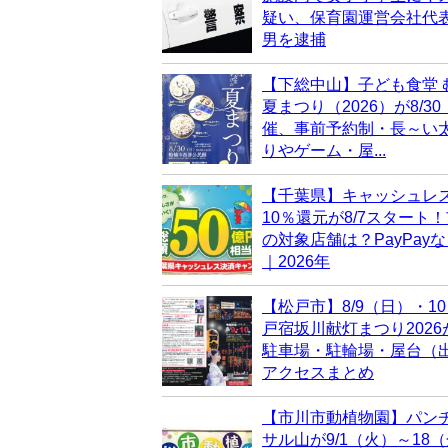
疑い、保育園運営会社代表
男を逮捕
【下総中山】子ども食堂 
夏まつり（2026）が8/3
催、事前予約制・長～い
りやゲーム・屋...
【千葉県】キャッシュレ
10％還元が8/7スタート
の対象店舗は？PayPay
｜2026年
【松戸市】8/9（日）・1
戸宿坂川献灯まつり202
駐車場・駐輪場・屋台（
アクセスまとめ
【市川市動植物園】パン
サル山が9/1（火）～18