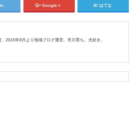
te
Google＋
はてな
。2015年9月より地域ブログ運営。市川育ち。犬好き。