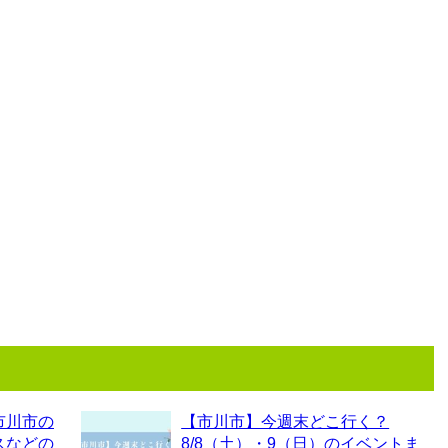
市川市の
【市川市】今週末どこ行く？
スなどの
8/8（土）・9（日）のイベントま