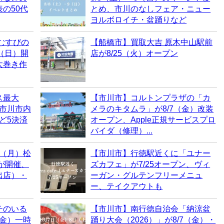
の50代
とめ、市川のなしフェア・ニュー
ヨルボロイチ・盆踊りなど
むすびの
【船橋市】買取大吉 原木中山駅前
0（日）開
店が8/25（火）オープン
太巻き作
ス最大
【市川市】コルトンプラザの「カ
！市川市内
メラのキタムラ」が8/7（金）改装
など5決済
オープン、Apple正規サービスプロ
バイダ（修理）...
0（月）松
【市川市】行徳駅近くに「ユナー
6が開催、
ズカフェ」が7/25オープン、ヴィ
出店）・
ーガン・グルテンフリーメニュ
ー、テイクアウトも
チのいる
【市川市】南行徳自治会「納涼盆
（金）一時
踊り大会（2026）」が8/7（金）・