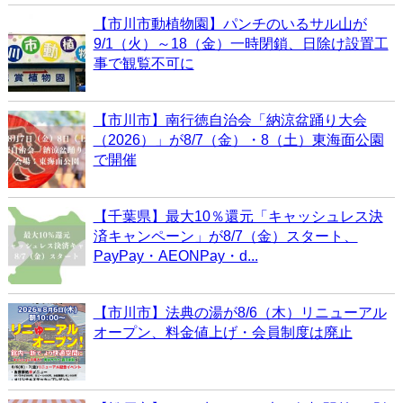
【市川市動植物園】パンチのいるサル山が
9/1（火）～18（金）一時閉鎖、日除け設置工
事で観覧不可に
【市川市】南行徳自治会「納涼盆踊り大会
（2026）」が8/7（金）・8（土）東海面公園
で開催
【千葉県】最大10％還元「キャッシュレス決
済キャンペーン」が8/7（金）スタート、
PayPay・AEONPay・d...
【市川市】法典の湯が8/6（木）リニューアル
オープン、料金値上げ・会員制度は廃止