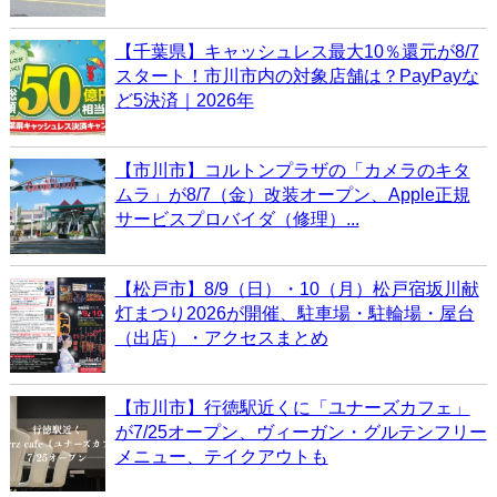
【千葉県】キャッシュレス最大10％還元が8/7
スタート！市川市内の対象店舗は？PayPayな
ど5決済｜2026年
【市川市】コルトンプラザの「カメラのキタ
ムラ」が8/7（金）改装オープン、Apple正規
サービスプロバイダ（修理）...
【松戸市】8/9（日）・10（月）松戸宿坂川献
灯まつり2026が開催、駐車場・駐輪場・屋台
（出店）・アクセスまとめ
【市川市】行徳駅近くに「ユナーズカフェ」
が7/25オープン、ヴィーガン・グルテンフリー
メニュー、テイクアウトも