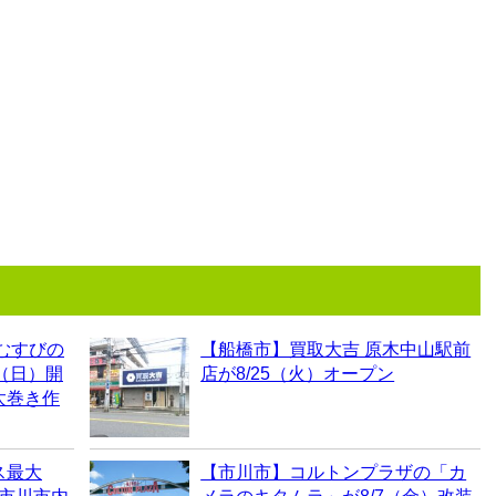
むすびの
【船橋市】買取大吉 原木中山駅前
0（日）開
店が8/25（火）オープン
太巻き作
ス最大
【市川市】コルトンプラザの「カ