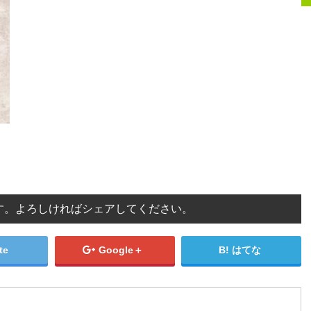
す。よろしければシェアしてください。
te
Google＋
はてな