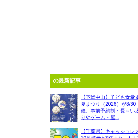
の最新記事
【下総中山】子ども食堂 
夏まつり（2026）が8/3
催、事前予約制・長～い
りやゲーム・屋...
【千葉県】キャッシュレ