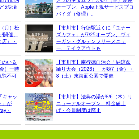
！市川市内
メラのキタムラ」が8/7（金）改装
など5決済
オープン、Apple正規サービスプロ
バイダ（修理）...
0（月）松
【市川市】行徳駅近くに「ユナー
6が開催、
ズカフェ」が7/25オープン、ヴィ
出店）・
ーガン・グルテンフリーメニュ
ー、テイクアウトも
チのいる
【市川市】南行徳自治会「納涼盆
（金）一時
踊り大会（2026）」が8/7（金）・
観覧不可
8（土）東海面公園で開催
「キャッ
【市川市】法典の湯が8/6（木）リ
ン」が
ニューアルオープン、料金値上
ay・
げ・会員制度は廃止