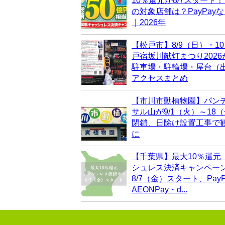
10％還元が8/7スタート
の対象店舗は？PayPay
｜2026年
【松戸市】8/9（日）・1
戸宿坂川献灯まつり202
駐車場・駐輪場・屋台（
アクセスまとめ
【市川市動植物園】パン
サル山が9/1（火）～18
閉鎖、日除け設置工事で
に
【千葉県】最大10％還元
シュレス決済キャンペー
8/7（金）スタート、PayP
AEONPay・d...