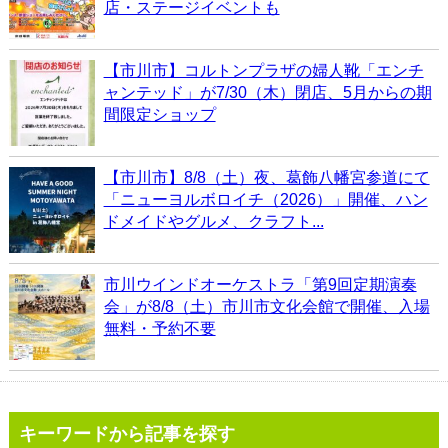
店・ステージイベントも
【市川市】コルトンプラザの婦人靴「エンチ
ャンテッド」が7/30（木）閉店、5月からの期
間限定ショップ
【市川市】8/8（土）夜、葛飾八幡宮参道にて
「ニューヨルボロイチ（2026）」開催、ハン
ドメイドやグルメ、クラフト...
市川ウインドオーケストラ「第9回定期演奏
会」が8/8（土）市川市文化会館で開催、入場
無料・予約不要
キーワードから記事を探す