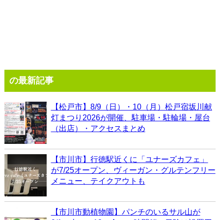
の最新記事
【松戸市】8/9（日）・10（月）松戸宿坂川献
灯まつり2026が開催、駐車場・駐輪場・屋台
（出店）・アクセスまとめ
【市川市】行徳駅近くに「ユナーズカフェ」
が7/25オープン、ヴィーガン・グルテンフリー
メニュー、テイクアウトも
【市川市動植物園】パンチのいるサル山が