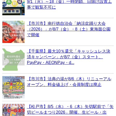
9/1（火）～18（金）一時閉鎖、日除け設置工
事で観覧不可に
【市川市】南行徳自治会「納涼盆踊り大会
（2026）」が8/7（金）・8（土）東海面公園
で開催
【千葉県】最大10％還元「キャッシュレス決
済キャンペーン」が8/7（金）スタート、
PayPay・AEONPay・d...
【市川市】法典の湯が8/6（木）リニューアル
オープン、料金値上げ・会員制度は廃止
【松戸市】8/5（水）・6（木）矢切駅前で「矢
切ビールまつり2026」開催、生ビール・出