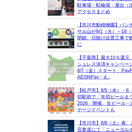
駐車場・駐輪場・屋台（
アクセスまとめ
【市川市動植物園】パン
サル山が9/1（火）～18
閉鎖、日除け設置工事で
に
【千葉県】最大10％還元
シュレス決済キャンペー
8/7（金）スタート、PayP
AEONPay・d...
【松戸市】8/5（水）・6
切駅前で「矢切ビールま
2026」開催、生ビール
テージイベントも
【市川市】8/8（土）夜
宮参道にて「ニューヨル