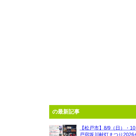
の最新記事
【松戸市】8/9（日）・1
戸宿坂川献灯まつり202