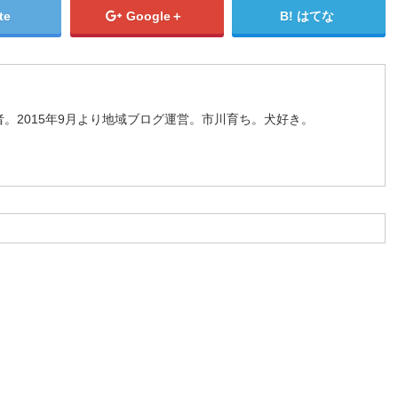
te
Google＋
はてな
。2015年9月より地域ブログ運営。市川育ち。犬好き。