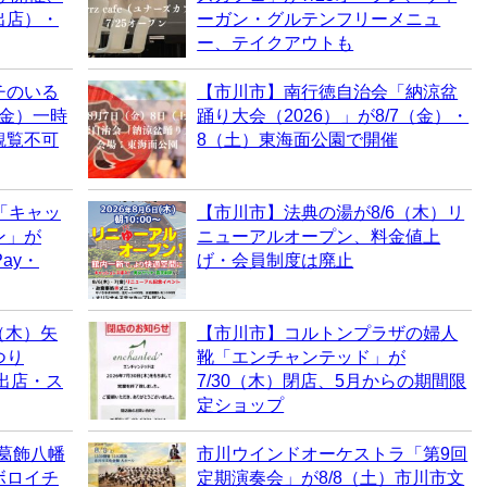
出店）・
ーガン・グルテンフリーメニュ
ー、テイクアウトも
チのいる
【市川市】南行徳自治会「納涼盆
（金）一時
踊り大会（2026）」が8/7（金）・
観覧不可
8（土）東海面公園で開催
「キャッ
【市川市】法典の湯が8/6（木）リ
ン」が
ニューアルオープン、料金値上
ay・
げ・会員制度は廃止
（木）矢
【市川市】コルトンプラザの婦人
つり
靴「エンチャンテッド」が
・出店・ス
7/30（木）閉店、5月からの期間限
定ショップ
、葛飾八幡
市川ウインドオーケストラ「第9回
ボロイチ
定期演奏会」が8/8（土）市川市文