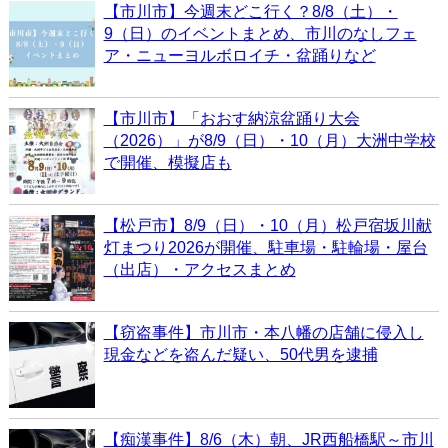
【市川市】今週末どこ行く？8/8（土）・
9（日）のイベントまとめ、市川のなしフェ
ア・ニューヨルボロイチ・盆踊りなど
【市川市】「おおす納涼盆踊り大会
（2026）」が8/9（日）・10（月）大洲中学校
で開催、模擬店も
【松戸市】8/9（日）・10（月）松戸宿坂川献
灯まつり2026が開催、駐車場・駐輪場・屋台
（出店）・アクセスまとめ
【窃盗事件】市川市・本八幡の店舗に侵入し
現金などを盗んだ疑い、50代男を逮捕
【痴漢事件】8/6（木）朝、JR西船橋駅～市川