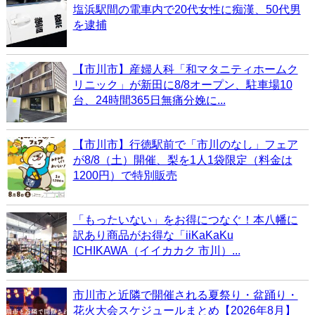
塩浜駅間の電車内で20代女性に痴漢、50代男
を逮捕
【市川市】産婦人科「和マタニティホームク
リニック」が新田に8/8オープン、駐車場10
台、24時間365日無痛分娩に...
【市川市】行徳駅前で「市川のなし」フェア
が8/8（土）開催、梨を1人1袋限定（料金は
1200円）で特別販売
「もったいない」をお得につなぐ！本八幡に
訳あり商品がお得な「iiKaKaKu
ICHIKAWA（イイカカク 市川）...
市川市と近隣で開催される夏祭り・盆踊り・
花火大会スケジュールまとめ【2026年8月】