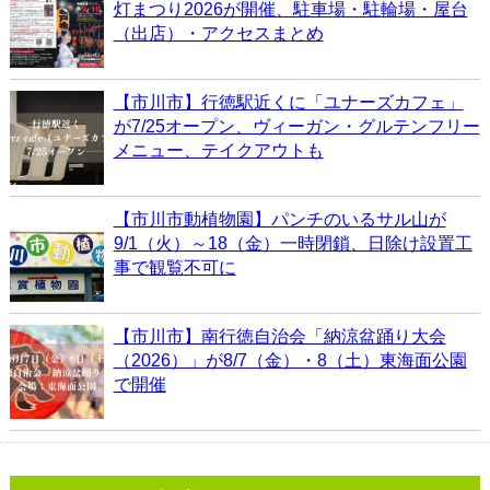
灯まつり2026が開催、駐車場・駐輪場・屋台
（出店）・アクセスまとめ
【市川市】行徳駅近くに「ユナーズカフェ」
が7/25オープン、ヴィーガン・グルテンフリー
メニュー、テイクアウトも
【市川市動植物園】パンチのいるサル山が
9/1（火）～18（金）一時閉鎖、日除け設置工
事で観覧不可に
【市川市】南行徳自治会「納涼盆踊り大会
（2026）」が8/7（金）・8（土）東海面公園
で開催