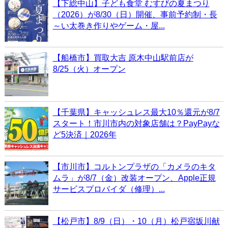
【下総中山】子ども食堂 むすびの夏まつり
（2026）が8/30（日）開催、事前予約制・長
～い太巻き作りやゲーム・屋...
【船橋市】買取大吉 原木中山駅前店が
8/25（火）オープン
【千葉県】キャッシュレス最大10％還元が8/7
スタート！市川市内の対象店舗は？PayPayな
ど5決済｜2026年
【市川市】コルトンプラザの「カメラのキタ
ムラ」が8/7（金）改装オープン、Apple正規
サービスプロバイダ（修理）...
【松戸市】8/9（日）・10（月）松戸宿坂川献