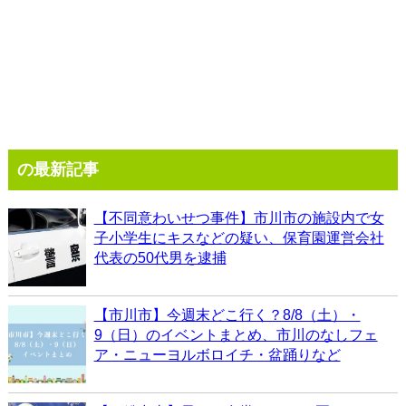
の最新記事
【不同意わいせつ事件】市川市の施設内で女
子小学生にキスなどの疑い、保育園運営会社
代表の50代男を逮捕
【市川市】今週末どこ行く？8/8（土）・
9（日）のイベントまとめ、市川のなしフェ
ア・ニューヨルボロイチ・盆踊りなど