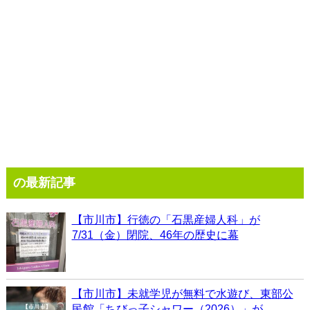
の最新記事
【市川市】行徳の「石黒産婦人科」が
7/31（金）閉院、46年の歴史に幕
【市川市】未就学児が無料で水遊び、東部公
民館「ちびっ子シャワー（2026）」が