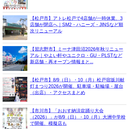
【松戸市】アトレ松戸で4店舗が一時休業、3
店舗が閉店へ｜SM2・ハニーズ・JINSなど順
次リニューアル
【習志野市】ミーナ津田沼2026年秋リニュー
アル｜やよい軒やユニクロ・GU・PLSTなど
新店舗・再オープン情報まと...
【松戸市】8/9（日）・10（月）松戸宿坂川献
灯まつり2026が開催、駐車場・駐輪場・屋台
（出店）・アクセスまとめ
【市川市】「おおす納涼盆踊り大会
（2026）」が8/9（日）・10（月）大洲中学校
で開催、模擬店も