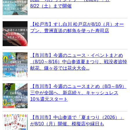
8/22（土）まで開催
【松戸市】すし白川 松戸店が8/10（月）オー
プン、豊洲直送の鮮魚を使った寿司店
【市川市】今週のニュース・イベントまとめ
（8/10～8/16）中山参道夏まつり、戦没者追悼
献花、鎌ヶ谷では花火大会...
【市川市】今週のニュースまとめ（8/3～8/9）
三中が全国へ、新店続々、キャッシュレス
10％還元スタート
【市川市】中山参道で「夏まつり（2026）」
が8/10（月）開催、模擬店や縁日も