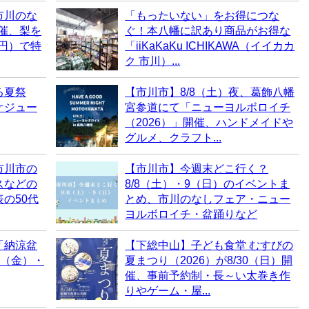
市川のな
「もったいない」をお得につな
開催、梨を
ぐ！本八幡に訳あり商品がお得な
0円）で特
「iiKaKaKu ICHIKAWA（イイカカ
ク 市川）...
る夏祭
【市川市】8/8（土）夜、葛飾八幡
ケジュー
宮参道にて「ニューヨルボロイチ
（2026）」開催、ハンドメイドや
グルメ、クラフト...
市川市の
【市川市】今週末どこ行く？
スなどの
8/8（土）・9（日）のイベントま
の50代
とめ、市川のなしフェア・ニュー
ヨルボロイチ・盆踊りなど
「納涼盆
【下総中山】子ども食堂 むすびの
7（金）・
夏まつり（2026）が8/30（日）開
催、事前予約制・長～い太巻き作
りやゲーム・屋...