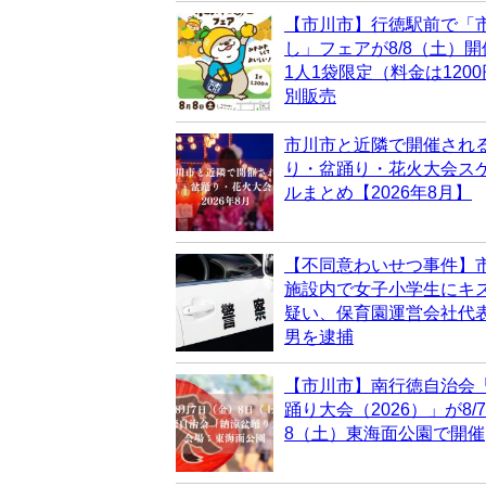
【市川市】行徳駅前で「
し」フェアが8/8（土）
1人1袋限定（料金は120
別販売
市川市と近隣で開催され
り・盆踊り・花火大会ス
ルまとめ【2026年8月】
【不同意わいせつ事件】
施設内で女子小学生にキ
疑い、保育園運営会社代表
男を逮捕
【市川市】南行徳自治会
踊り大会（2026）」が8/
8（土）東海面公園で開催