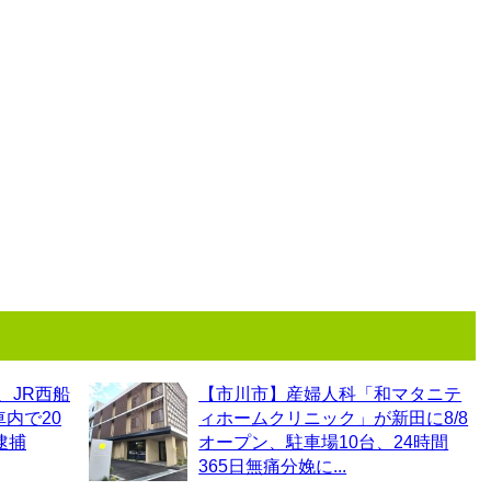
、JR西船
【市川市】産婦人科「和マタニテ
内で20
ィホームクリニック」が新田に8/8
逮捕
オープン、駐車場10台、24時間
365日無痛分娩に...