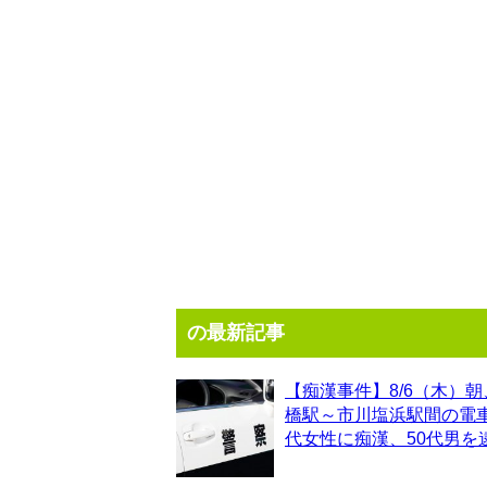
の最新記事
【痴漢事件】8/6（木）朝
橋駅～市川塩浜駅間の電車
代女性に痴漢、50代男を