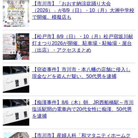
【市川市】「おおす納涼盆踊り大会
（2026）」が8/9（日）・10（月）大洲中学校
で開催、模擬店も
【松戸市】8/9（日）・10（月）松戸宿坂川献
灯まつり2026が開催、駐車場・駐輪場・屋台
（出店）・アクセスまとめ
【窃盗事件】市川市・本八幡の店舗に侵入し
現金などを盗んだ疑い、50代男を逮捕
【痴漢事件】8/6（木）朝、JR西船橋駅～市川
塩浜駅間の電車内で20代女性に痴漢、50代男
を逮捕
【市川市】産婦人科「和マタニティホームク