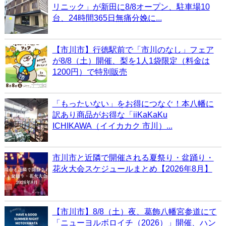
リニック」が新田に8/8オープン、駐車場10
台、24時間365日無痛分娩に...
【市川市】行徳駅前で「市川のなし」フェア
が8/8（土）開催、梨を1人1袋限定（料金は
1200円）で特別販売
「もったいない」をお得につなぐ！本八幡に
訳あり商品がお得な「iiKaKaKu
ICHIKAWA（イイカカク 市川）...
市川市と近隣で開催される夏祭り・盆踊り・
花火大会スケジュールまとめ【2026年8月】
【市川市】8/8（土）夜、葛飾八幡宮参道にて
「ニューヨルボロイチ（2026）」開催、ハン