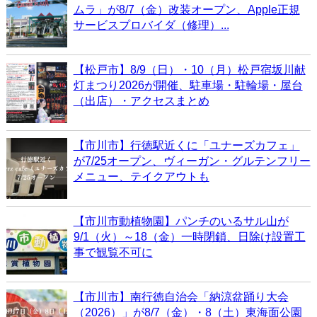
ムラ」が8/7（金）改装オープン、Apple正規
サービスプロバイダ（修理）...
【松戸市】8/9（日）・10（月）松戸宿坂川献
灯まつり2026が開催、駐車場・駐輪場・屋台
（出店）・アクセスまとめ
【市川市】行徳駅近くに「ユナーズカフェ」
が7/25オープン、ヴィーガン・グルテンフリー
メニュー、テイクアウトも
【市川市動植物園】パンチのいるサル山が
9/1（火）～18（金）一時閉鎖、日除け設置工
事で観覧不可に
【市川市】南行徳自治会「納涼盆踊り大会
（2026）」が8/7（金）・8（土）東海面公園