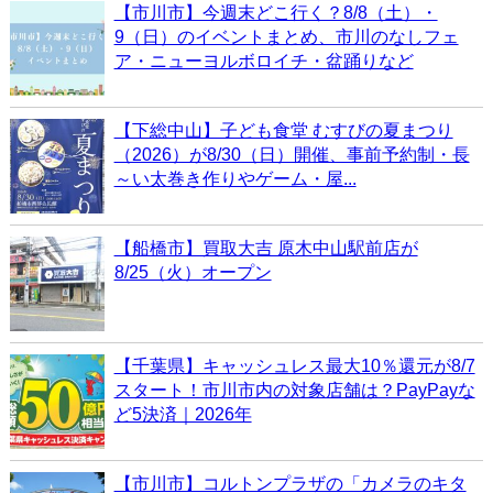
【市川市】今週末どこ行く？8/8（土）・
9（日）のイベントまとめ、市川のなしフェ
ア・ニューヨルボロイチ・盆踊りなど
【下総中山】子ども食堂 むすびの夏まつり
（2026）が8/30（日）開催、事前予約制・長
～い太巻き作りやゲーム・屋...
【船橋市】買取大吉 原木中山駅前店が
8/25（火）オープン
【千葉県】キャッシュレス最大10％還元が8/7
スタート！市川市内の対象店舗は？PayPayな
ど5決済｜2026年
【市川市】コルトンプラザの「カメラのキタ