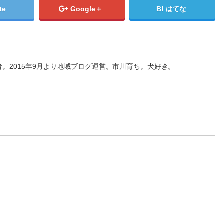
te
Google＋
はてな
。2015年9月より地域ブログ運営。市川育ち。犬好き。