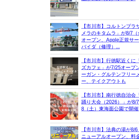
【市川市】コルトンプラ
メラのキタムラ」が8/7
オープン、Apple正規サ
バイダ（修理）...
【市川市】行徳駅近くに
ズカフェ」が7/25オープ
ーガン・グルテンフリー
ー、テイクアウトも
【市川市】南行徳自治会
踊り大会（2026）」が8/
8（土）東海面公園で開催
【市川市】法典の湯が8/
ニューアルオープン、料