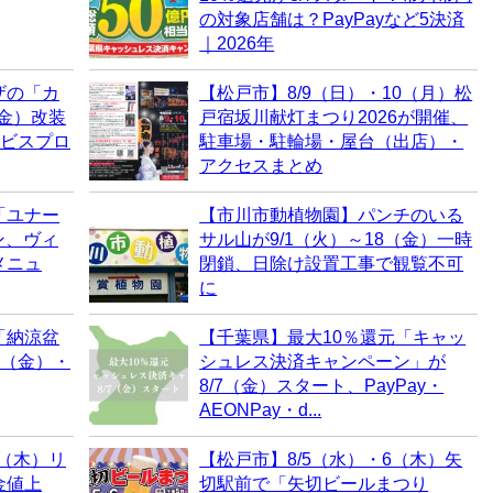
の対象店舗は？PayPayなど5決済
｜2026年
ザの「カ
【松戸市】8/9（日）・10（月）松
（金）改装
戸宿坂川献灯まつり2026が開催、
ービスプロ
駐車場・駐輪場・屋台（出店）・
アクセスまとめ
「ユナー
【市川市動植物園】パンチのいる
ン、ヴィ
サル山が9/1（火）～18（金）一時
メニュ
閉鎖、日除け設置工事で観覧不可
に
「納涼盆
【千葉県】最大10％還元「キャッ
7（金）・
シュレス決済キャンペーン」が
8/7（金）スタート、PayPay・
AEONPay・d...
6（木）リ
【松戸市】8/5（水）・6（木）矢
金値上
切駅前で「矢切ビールまつり