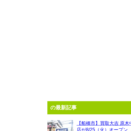
の最新記事
【船橋市】買取大吉 原木
店が8/25（火）オープン