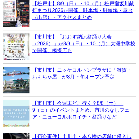
【松戸市】8/9（日）・10（月）松戸宿坂川献
灯まつり2026が開催、駐車場・駐輪場・屋台
（出店）・アクセスまとめ
【市川市】「おおす納涼盆踊り大会
（2026）」が8/9（日）・10（月）大洲中学校
で開催、模擬店も
【市川市】ニッケコルトンプラザに「雑貨・
おもちゃ屋」が8月下旬オープン予定
【市川市】今週末どこ行く？8/8（土）・
9（日）のイベントまとめ、市川のなしフェ
ア・ニューヨルボロイチ・盆踊りなど
【窃盗事件】市川市・本八幡の店舗に侵入し