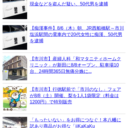
現金などを盗んだ疑い、50代男を逮捕
【痴漢事件】8/6（木）朝、JR西船橋駅～市川
塩浜駅間の電車内で20代女性に痴漢、50代男
を逮捕
【市川市】産婦人科「和マタニティホームク
リニック」が新田に8/8オープン、駐車場10
台、24時間365日無痛分娩に...
【市川市】行徳駅前で「市川のなし」フェア
が8/8（土）開催、梨を1人1袋限定（料金は
1200円）で特別販売
「もったいない」をお得につなぐ！本八幡に
訳あり商品がお得な「iiKaKaKu