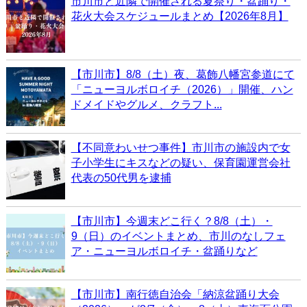
市川市と近隣で開催される夏祭り・盆踊り・
花火大会スケジュールまとめ【2026年8月】
【市川市】8/8（土）夜、葛飾八幡宮参道にて
「ニューヨルボロイチ（2026）」開催、ハン
ドメイドやグルメ、クラフト...
【不同意わいせつ事件】市川市の施設内で女
子小学生にキスなどの疑い、保育園運営会社
代表の50代男を逮捕
【市川市】今週末どこ行く？8/8（土）・
9（日）のイベントまとめ、市川のなしフェ
ア・ニューヨルボロイチ・盆踊りなど
【市川市】南行徳自治会「納涼盆踊り大会