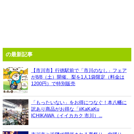
の最新記事
【市川市】行徳駅前で「市川のなし」フェア
が8/8（土）開催、梨を1人1袋限定（料金は
1200円）で特別販売
「もったいない」をお得につなぐ！本八幡に
訳あり商品がお得な「iiKaKaKu
ICHIKAWA（イイカカク 市川）...