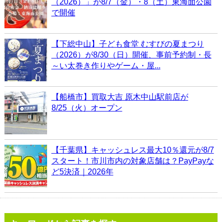
（2026）」が8/7（金）・8（土）東海面公園
で開催
【下総中山】子ども食堂 むすびの夏まつり
（2026）が8/30（日）開催、事前予約制・長
～い太巻き作りやゲーム・屋...
【船橋市】買取大吉 原木中山駅前店が
8/25（火）オープン
【千葉県】キャッシュレス最大10％還元が8/7
スタート！市川市内の対象店舗は？PayPayな
ど5決済｜2026年