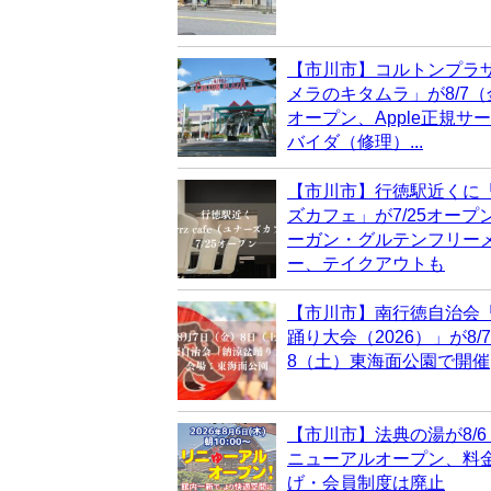
【市川市】コルトンプラ
メラのキタムラ」が8/7
オープン、Apple正規サ
バイダ（修理）...
【市川市】行徳駅近くに
ズカフェ」が7/25オープ
ーガン・グルテンフリー
ー、テイクアウトも
【市川市】南行徳自治会
踊り大会（2026）」が8/
8（土）東海面公園で開催
【市川市】法典の湯が8/
ニューアルオープン、料
げ・会員制度は廃止