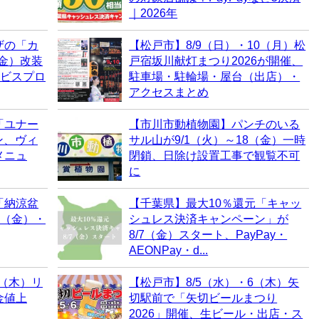
｜2026年
ザの「カ
【松戸市】8/9（日）・10（月）松
（金）改装
戸宿坂川献灯まつり2026が開催、
ービスプロ
駐車場・駐輪場・屋台（出店）・
アクセスまとめ
「ユナー
【市川市動植物園】パンチのいる
ン、ヴィ
サル山が9/1（火）～18（金）一時
メニュ
閉鎖、日除け設置工事で観覧不可
に
「納涼盆
【千葉県】最大10％還元「キャッ
7（金）・
シュレス決済キャンペーン」が
8/7（金）スタート、PayPay・
AEONPay・d...
6（木）リ
【松戸市】8/5（水）・6（木）矢
金値上
切駅前で「矢切ビールまつり
2026」開催、生ビール・出店・ス