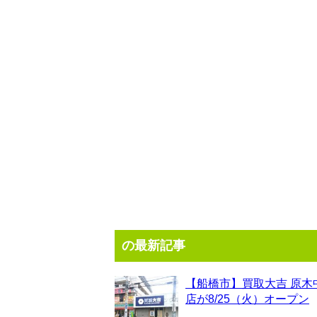
の最新記事
【船橋市】買取大吉 原木
店が8/25（火）オープン