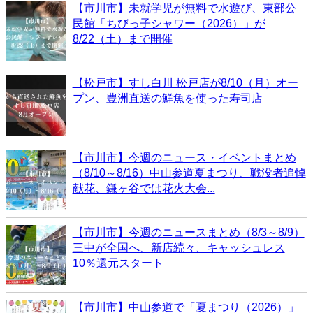
【市川市】未就学児が無料で水遊び、東部公
民館「ちびっ子シャワー（2026）」が
8/22（土）まで開催
【松戸市】すし白川 松戸店が8/10（月）オー
プン、豊洲直送の鮮魚を使った寿司店
【市川市】今週のニュース・イベントまとめ
（8/10～8/16）中山参道夏まつり、戦没者追悼
献花、鎌ヶ谷では花火大会...
【市川市】今週のニュースまとめ（8/3～8/9）
三中が全国へ、新店続々、キャッシュレス
10％還元スタート
【市川市】中山参道で「夏まつり（2026）」