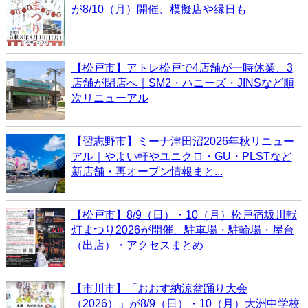
が8/10（月）開催、模擬店や縁日も
【松戸市】アトレ松戸で4店舗が一時休業、3
店舗が閉店へ｜SM2・ハニーズ・JINSなど順
次リニューアル
【習志野市】ミーナ津田沼2026年秋リニュー
アル｜やよい軒やユニクロ・GU・PLSTなど
新店舗・再オープン情報まと...
【松戸市】8/9（日）・10（月）松戸宿坂川献
灯まつり2026が開催、駐車場・駐輪場・屋台
（出店）・アクセスまとめ
【市川市】「おおす納涼盆踊り大会
（2026）」が8/9（日）・10（月）大洲中学校