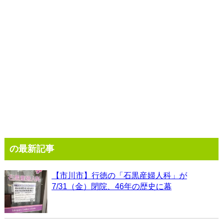
の最新記事
【市川市】行徳の「石黒産婦人科」が
7/31（金）閉院、46年の歴史に幕