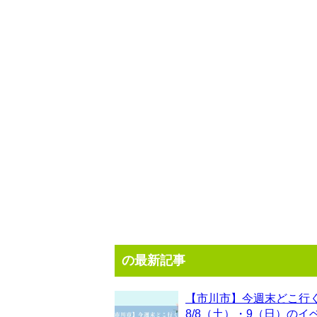
の最新記事
【市川市】今週末どこ行
8/8（土）・9（日）のイ