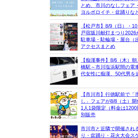
とめ、市川のなしフェア
ヨルボロイチ・盆踊りな
【松戸市】8/9（日）・1
戸宿坂川献灯まつり202
駐車場・駐輪場・屋台（
アクセスまとめ
【痴漢事件】8/6（木）朝
橋駅～市川塩浜駅間の電車
代女性に痴漢、50代男を
【市川市】行徳駅前で「
し」フェアが8/8（土）
1人1袋限定（料金は120
別販売
市川市と近隣で開催され
り・盆踊り・花火大会ス