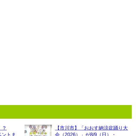
く？
【市川市】「おおす納涼盆踊り大
ベントま
会（2026）」が8/9（日）・