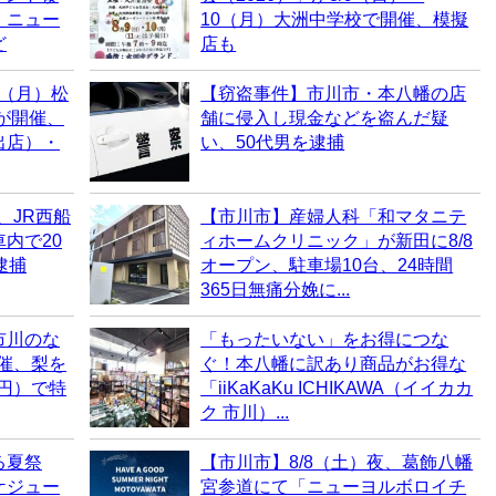
・ニュー
10（月）大洲中学校で開催、模擬
ど
店も
0（月）松
【窃盗事件】市川市・本八幡の店
6が開催、
舗に侵入し現金などを盗んだ疑
出店）・
い、50代男を逮捕
、JR西船
【市川市】産婦人科「和マタニテ
内で20
ィホームクリニック」が新田に8/8
逮捕
オープン、駐車場10台、24時間
365日無痛分娩に...
市川のな
「もったいない」をお得につな
開催、梨を
ぐ！本八幡に訳あり商品がお得な
0円）で特
「iiKaKaKu ICHIKAWA（イイカカ
ク 市川）...
る夏祭
【市川市】8/8（土）夜、葛飾八幡
ケジュー
宮参道にて「ニューヨルボロイチ