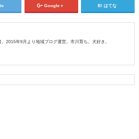
te
Google＋
はてな
。2015年9月より地域ブログ運営。市川育ち。犬好き。