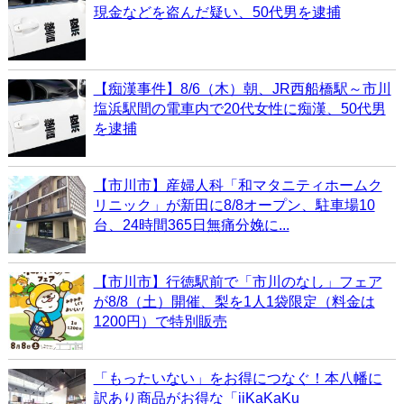
現金などを盗んだ疑い、50代男を逮捕
【痴漢事件】8/6（木）朝、JR西船橋駅～市川
塩浜駅間の電車内で20代女性に痴漢、50代男
を逮捕
【市川市】産婦人科「和マタニティホームク
リニック」が新田に8/8オープン、駐車場10
台、24時間365日無痛分娩に...
【市川市】行徳駅前で「市川のなし」フェア
が8/8（土）開催、梨を1人1袋限定（料金は
1200円）で特別販売
「もったいない」をお得につなぐ！本八幡に
訳あり商品がお得な「iiKaKaKu