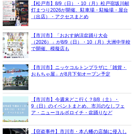
【松戸市】8/9（日）・10（月）松戸宿坂川献
灯まつり2026が開催、駐車場・駐輪場・屋台
（出店）・アクセスまとめ
【市川市】「おおす納涼盆踊り大会
（2026）」が8/9（日）・10（月）大洲中学校
で開催、模擬店も
【市川市】ニッケコルトンプラザに「雑貨・
おもちゃ屋」が8月下旬オープン予定
【市川市】今週末どこ行く？8/8（土）・
9（日）のイベントまとめ、市川のなしフェ
ア・ニューヨルボロイチ・盆踊りなど
【窃盗事件】市川市・本八幡の店舗に侵入し