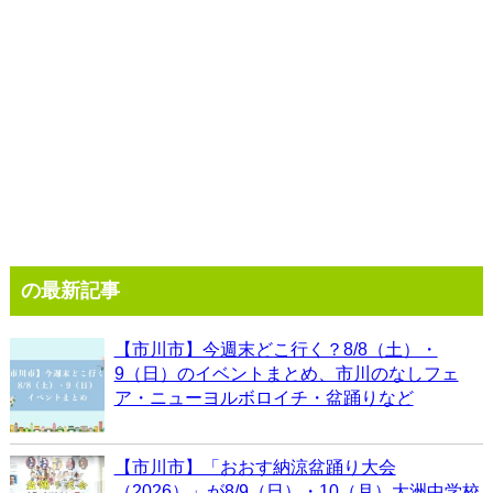
の最新記事
【市川市】今週末どこ行く？8/8（土）・
9（日）のイベントまとめ、市川のなしフェ
ア・ニューヨルボロイチ・盆踊りなど
【市川市】「おおす納涼盆踊り大会
（2026）」が8/9（日）・10（月）大洲中学校