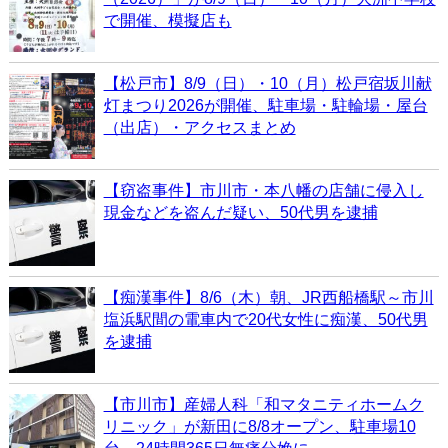
で開催、模擬店も
【松戸市】8/9（日）・10（月）松戸宿坂川献
灯まつり2026が開催、駐車場・駐輪場・屋台
（出店）・アクセスまとめ
【窃盗事件】市川市・本八幡の店舗に侵入し
現金などを盗んだ疑い、50代男を逮捕
【痴漢事件】8/6（木）朝、JR西船橋駅～市川
塩浜駅間の電車内で20代女性に痴漢、50代男
を逮捕
【市川市】産婦人科「和マタニティホームク
リニック」が新田に8/8オープン、駐車場10