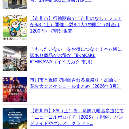
台、24時間365日無痛分娩に...
【市川市】行徳駅前で「市川のなし」フェア
が8/8（土）開催、梨を1人1袋限定（料金は
1200円）で特別販売
「もったいない」をお得につなぐ！本八幡に
訳あり商品がお得な「iiKaKaKu
ICHIKAWA（イイカカク 市川）...
市川市と近隣で開催される夏祭り・盆踊り・
花火大会スケジュールまとめ【2026年8月】
【市川市】8/8（土）夜、葛飾八幡宮参道にて
「ニューヨルボロイチ（2026）」開催、ハン
ドメイドやグルメ、クラフト...