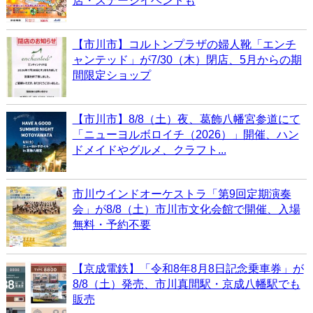
店・ステージイベントも
【市川市】コルトンプラザの婦人靴「エンチ
ャンテッド」が7/30（木）閉店、5月からの期
間限定ショップ
【市川市】8/8（土）夜、葛飾八幡宮参道にて
「ニューヨルボロイチ（2026）」開催、ハン
ドメイドやグルメ、クラフト...
市川ウインドオーケストラ「第9回定期演奏
会」が8/8（土）市川市文化会館で開催、入場
無料・予約不要
【京成電鉄】「令和8年8月8日記念乗車券」が
8/8（土）発売、市川真間駅・京成八幡駅でも
販売