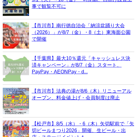
事で観覧不可に
【市川市】南行徳自治会「納涼盆踊り大会
（2026）」が8/7（金）・8（土）東海面公園
で開催
【千葉県】最大10％還元「キャッシュレス決
済キャンペーン」が8/7（金）スタート、
PayPay・AEONPay・d...
【市川市】法典の湯が8/6（木）リニューアル
オープン、料金値上げ・会員制度は廃止
【松戸市】8/5（水）・6（木）矢切駅前で「矢
切ビールまつり2026」開催、生ビール・出