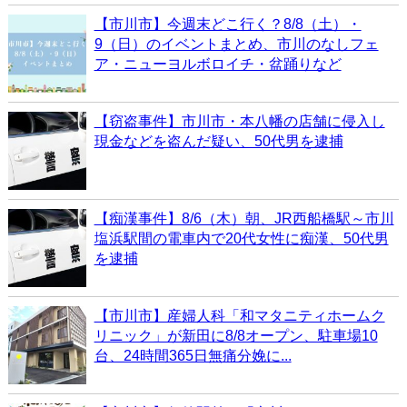
【市川市】今週末どこ行く？8/8（土）・
9（日）のイベントまとめ、市川のなしフェ
ア・ニューヨルボロイチ・盆踊りなど
【窃盗事件】市川市・本八幡の店舗に侵入し
現金などを盗んだ疑い、50代男を逮捕
【痴漢事件】8/6（木）朝、JR西船橋駅～市川
塩浜駅間の電車内で20代女性に痴漢、50代男
を逮捕
【市川市】産婦人科「和マタニティホームク
リニック」が新田に8/8オープン、駐車場10
台、24時間365日無痛分娩に...