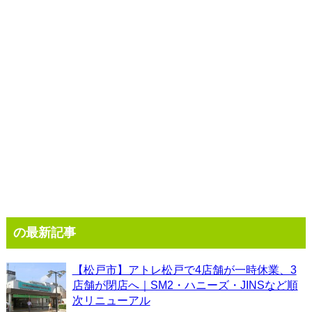
の最新記事
【松戸市】アトレ松戸で4店舗が一時休業、3
店舗が閉店へ｜SM2・ハニーズ・JINSなど順
次リニューアル