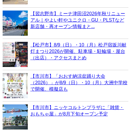
【習志野市】ミーナ津田沼2026年秋リニュー
アル｜やよい軒やユニクロ・GU・PLSTなど
新店舗・再オープン情報まと...
【松戸市】8/9（日）・10（月）松戸宿坂川献
灯まつり2026が開催、駐車場・駐輪場・屋台
（出店）・アクセスまとめ
【市川市】「おおす納涼盆踊り大会
（2026）」が8/9（日）・10（月）大洲中学校
で開催、模擬店も
【市川市】ニッケコルトンプラザに「雑貨・
おもちゃ屋」が8月下旬オープン予定