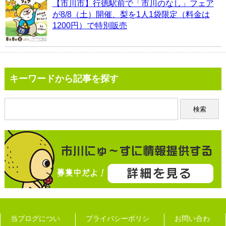
【市川市】行徳駅前で「市川のなし」フェア
が8/8（土）開催、梨を1人1袋限定（料金は
1200円）で特別販売
キーワードから記事を探す
当ブログについ
プライバシーポリシ
お問い合わ