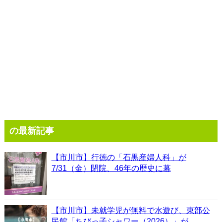
の最新記事
【市川市】行徳の「石黒産婦人科」が
7/31（金）閉院、46年の歴史に幕
【市川市】未就学児が無料で水遊び、東部公
民館「ちびっ子シャワー（2026）」が