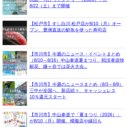
8/22（土）まで開催
【松戸市】すし白川 松戸店が8/10（月）オー
プン、豊洲直送の鮮魚を使った寿司店
【市川市】今週のニュース・イベントまとめ
（8/10～8/16）中山参道夏まつり、戦没者追悼
献花、鎌ヶ谷では花火大会...
【市川市】今週のニュースまとめ（8/3～8/9）
三中が全国へ、新店続々、キャッシュレス
10％還元スタート
【市川市】中山参道で「夏まつり（2026）」
が8/10（月）開催、模擬店や縁日も