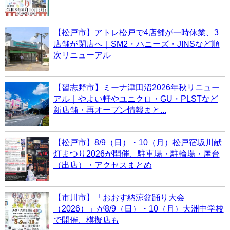
【松戸市】アトレ松戸で4店舗が一時休業、3
店舗が閉店へ｜SM2・ハニーズ・JINSなど順
次リニューアル
【習志野市】ミーナ津田沼2026年秋リニュー
アル｜やよい軒やユニクロ・GU・PLSTなど
新店舗・再オープン情報まと...
【松戸市】8/9（日）・10（月）松戸宿坂川献
灯まつり2026が開催、駐車場・駐輪場・屋台
（出店）・アクセスまとめ
【市川市】「おおす納涼盆踊り大会
（2026）」が8/9（日）・10（月）大洲中学校
で開催、模擬店も