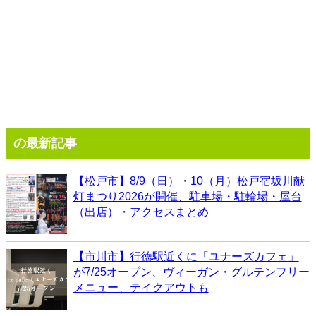
の最新記事
【松戸市】8/9（日）・10（月）松戸宿坂川献
灯まつり2026が開催、駐車場・駐輪場・屋台
（出店）・アクセスまとめ
【市川市】行徳駅近くに「ユナーズカフェ」
が7/25オープン、ヴィーガン・グルテンフリー
メニュー、テイクアウトも