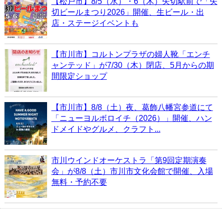
【松戸市】8/5（水）・6（木）矢切駅前で「矢
切ビールまつり2026」開催、生ビール・出
店・ステージイベントも
【市川市】コルトンプラザの婦人靴「エンチ
ャンテッド」が7/30（木）閉店、5月からの期
間限定ショップ
【市川市】8/8（土）夜、葛飾八幡宮参道にて
「ニューヨルボロイチ（2026）」開催、ハン
ドメイドやグルメ、クラフト...
市川ウインドオーケストラ「第9回定期演奏
会」が8/8（土）市川市文化会館で開催、入場
無料・予約不要