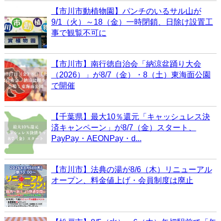
【市川市動植物園】パンチのいるサル山が
9/1（火）～18（金）一時閉鎖、日除け設置工
事で観覧不可に
【市川市】南行徳自治会「納涼盆踊り大会
（2026）」が8/7（金）・8（土）東海面公園
で開催
【千葉県】最大10％還元「キャッシュレス決
済キャンペーン」が8/7（金）スタート、
PayPay・AEONPay・d...
【市川市】法典の湯が8/6（木）リニューアル
オープン、料金値上げ・会員制度は廃止