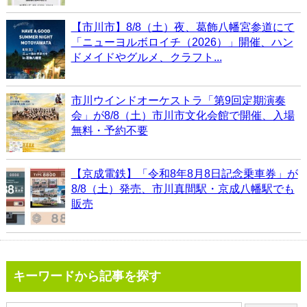
【市川市】8/8（土）夜、葛飾八幡宮参道にて
「ニューヨルボロイチ（2026）」開催、ハン
ドメイドやグルメ、クラフト...
市川ウインドオーケストラ「第9回定期演奏
会」が8/8（土）市川市文化会館で開催、入場
無料・予約不要
【京成電鉄】「令和8年8月8日記念乗車券」が
8/8（土）発売、市川真間駅・京成八幡駅でも
販売
キーワードから記事を探す