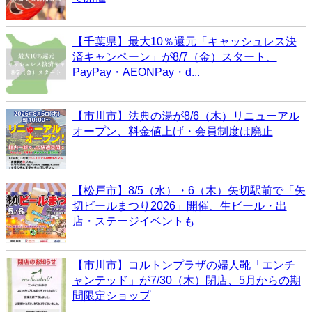
【千葉県】最大10％還元「キャッシュレス決
済キャンペーン」が8/7（金）スタート、
PayPay・AEONPay・d...
【市川市】法典の湯が8/6（木）リニューアル
オープン、料金値上げ・会員制度は廃止
【松戸市】8/5（水）・6（木）矢切駅前で「矢
切ビールまつり2026」開催、生ビール・出
店・ステージイベントも
【市川市】コルトンプラザの婦人靴「エンチ
ャンテッド」が7/30（木）閉店、5月からの期
間限定ショップ