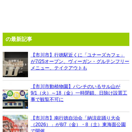
の最新記事
【市川市】行徳駅近くに「ユナーズカフェ」
が7/25オープン、ヴィーガン・グルテンフリー
メニュー、テイクアウトも
【市川市動植物園】パンチのいるサル山が
9/1（火）～18（金）一時閉鎖、日除け設置工
事で観覧不可に
【市川市】南行徳自治会「納涼盆踊り大会
（2026）」が8/7（金）・8（土）東海面公園
で開催