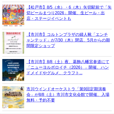
【松戸市】8/5（水）・6（木）矢切駅前で「矢
切ビールまつり2026」開催、生ビール・出
店・ステージイベントも
【市川市】コルトンプラザの婦人靴「エンチ
ャンテッド」が7/30（木）閉店、5月からの期
間限定ショップ
【市川市】8/8（土）夜、葛飾八幡宮参道にて
「ニューヨルボロイチ（2026）」開催、ハン
ドメイドやグルメ、クラフト...
市川ウインドオーケストラ「第9回定期演奏
会」が8/8（土）市川市文化会館で開催、入場
無料・予約不要