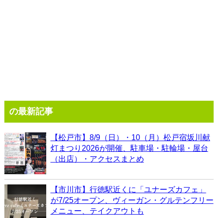
の最新記事
【松戸市】8/9（日）・10（月）松戸宿坂川献
灯まつり2026が開催、駐車場・駐輪場・屋台
（出店）・アクセスまとめ
【市川市】行徳駅近くに「ユナーズカフェ」
が7/25オープン、ヴィーガン・グルテンフリー
メニュー、テイクアウトも