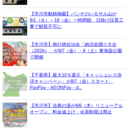
【市川市動植物園】パンチのいるサル山が
9/1（火）～18（金）一時閉鎖、日除け設置工
事で観覧不可に
【市川市】南行徳自治会「納涼盆踊り大会
（2026）」が8/7（金）・8（土）東海面公園
で開催
【千葉県】最大10％還元「キャッシュレス決
済キャンペーン」が8/7（金）スタート、
PayPay・AEONPay・d...
【市川市】法典の湯が8/6（木）リニューアル
オープン、料金値上げ・会員制度は廃止