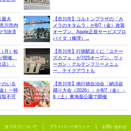
ス最大
【市川市】コルトンプラザの「カ
！市川市内
メラのキタムラ」が8/7（金）改装
など5決済
オープン、Apple正規サービスプロ
バイダ（修理）...
0（月）松
【市川市】行徳駅近くに「ユナー
6が開催、
ズカフェ」が7/25オープン、ヴィ
出店）・
ーガン・グルテンフリーメニュ
ー、テイクアウトも
チのいる
【市川市】南行徳自治会「納涼盆
（金）一時
踊り大会（2026）」が8/7（金）・
観覧不可
8（土）東海面公園で開催
当ブログについて
プライバシーポリシー
お問い合わせ