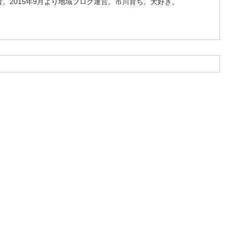
。2015年9月より地域ブログ運営。市川育ち。犬好き。