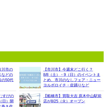
市川市の
【市川市】今週末どこ行く？
スなどの
8/8（土）・9（日）のイベントま
の50代
とめ、市川のなしフェア・ニュー
ヨルボロイチ・盆踊りなど
むすびの
【船橋市】買取大吉 原木中山駅前
0（日）開
店が8/25（火）オープン
太巻き作