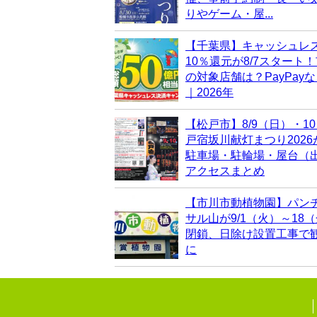
りやゲーム・屋...
【千葉県】キャッシュレ
10％還元が8/7スタート
の対象店舗は？PayPay
｜2026年
【松戸市】8/9（日）・1
戸宿坂川献灯まつり202
駐車場・駐輪場・屋台（
アクセスまとめ
【市川市動植物園】パン
サル山が9/1（火）～18
閉鎖、日除け設置工事で
に