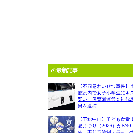
の最新記事
【不同意わいせつ事件】
施設内で女子小学生にキ
疑い、保育園運営会社代表
男を逮捕
【下総中山】子ども食堂 
夏まつり（2026）が8/3
催、事前予約制・長～い