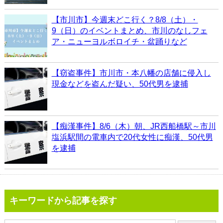
【市川市】今週末どこ行く？8/8（土）・
9（日）のイベントまとめ、市川のなしフェ
ア・ニューヨルボロイチ・盆踊りなど
【窃盗事件】市川市・本八幡の店舗に侵入し
現金などを盗んだ疑い、50代男を逮捕
【痴漢事件】8/6（木）朝、JR西船橋駅～市川
塩浜駅間の電車内で20代女性に痴漢、50代男
を逮捕
キーワードから記事を探す