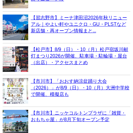
【習志野市】ミーナ津田沼2026年秋リニュー
アル｜やよい軒やユニクロ・GU・PLSTなど
新店舗・再オープン情報まと...
【松戸市】8/9（日）・10（月）松戸宿坂川献
灯まつり2026が開催、駐車場・駐輪場・屋台
（出店）・アクセスまとめ
【市川市】「おおす納涼盆踊り大会
（2026）」が8/9（日）・10（月）大洲中学校
で開催、模擬店も
【市川市】ニッケコルトンプラザに「雑貨・
おもちゃ屋」が8月下旬オープン予定