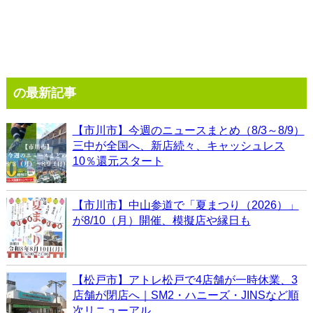
の最新記事
【市川市】今週のニュースまとめ（8/3～8/9）
三中が全国へ、新店続々、キャッシュレス
10％還元スタート
【市川市】中山参道で「夏まつり（2026）」
が8/10（月）開催、模擬店や縁日も
【松戸市】アトレ松戸で4店舗が一時休業、3
店舗が閉店へ｜SM2・ハニーズ・JINSなど順
次リニューアル