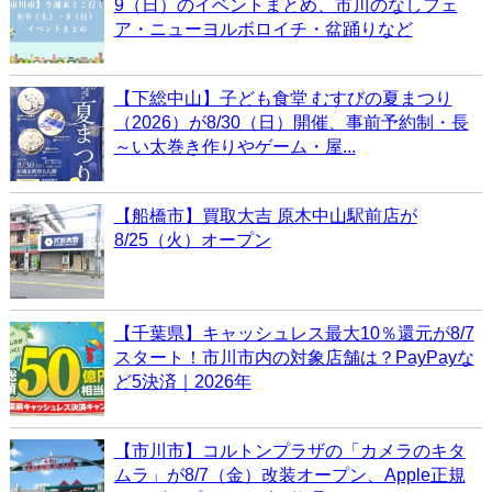
9（日）のイベントまとめ、市川のなしフェ
ア・ニューヨルボロイチ・盆踊りなど
【下総中山】子ども食堂 むすびの夏まつり
（2026）が8/30（日）開催、事前予約制・長
～い太巻き作りやゲーム・屋...
【船橋市】買取大吉 原木中山駅前店が
8/25（火）オープン
【千葉県】キャッシュレス最大10％還元が8/7
スタート！市川市内の対象店舗は？PayPayな
ど5決済｜2026年
【市川市】コルトンプラザの「カメラのキタ
ムラ」が8/7（金）改装オープン、Apple正規