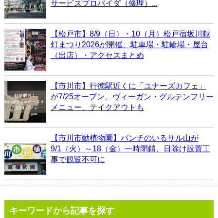
サービスプロバイダ（修理）...
【松戸市】8/9（日）・10（月）松戸宿坂川献
灯まつり2026が開催、駐車場・駐輪場・屋台
（出店）・アクセスまとめ
【市川市】行徳駅近くに「ユナーズカフェ」
が7/25オープン、ヴィーガン・グルテンフリー
メニュー、テイクアウトも
【市川市動植物園】パンチのいるサル山が
9/1（火）～18（金）一時閉鎖、日除け設置工
事で観覧不可に
キーワードから記事を探す