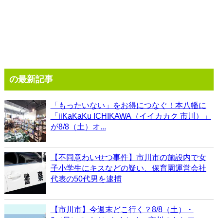
の最新記事
「もったいない」をお得につなぐ！本八幡に
「iiKaKaKu ICHIKAWA（イイカカク 市川）」
が8/8（土）オ...
【不同意わいせつ事件】市川市の施設内で女
子小学生にキスなどの疑い、保育園運営会社
代表の50代男を逮捕
【市川市】今週末どこ行く？8/8（土）・