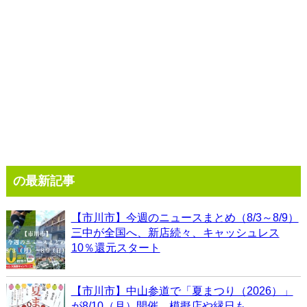
の最新記事
【市川市】今週のニュースまとめ（8/3～8/9）
三中が全国へ、新店続々、キャッシュレス
10％還元スタート
【市川市】中山参道で「夏まつり（2026）」
が8/10（月）開催、模擬店や縁日も