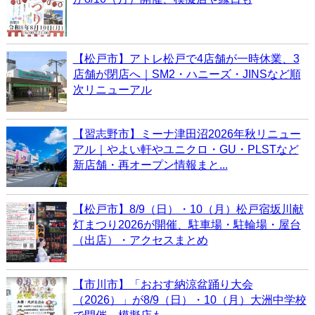
【松戸市】アトレ松戸で4店舗が一時休業、3
店舗が閉店へ｜SM2・ハニーズ・JINSなど順
次リニューアル
【習志野市】ミーナ津田沼2026年秋リニュー
アル｜やよい軒やユニクロ・GU・PLSTなど
新店舗・再オープン情報まと...
【松戸市】8/9（日）・10（月）松戸宿坂川献
灯まつり2026が開催、駐車場・駐輪場・屋台
（出店）・アクセスまとめ
【市川市】「おおす納涼盆踊り大会
（2026）」が8/9（日）・10（月）大洲中学校