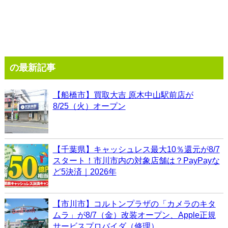
の最新記事
【船橋市】買取大吉 原木中山駅前店が
8/25（火）オープン
【千葉県】キャッシュレス最大10％還元が8/7
スタート！市川市内の対象店舗は？PayPayな
ど5決済｜2026年
【市川市】コルトンプラザの「カメラのキタ
ムラ」が8/7（金）改装オープン、Apple正規
サービスプロバイダ（修理）...