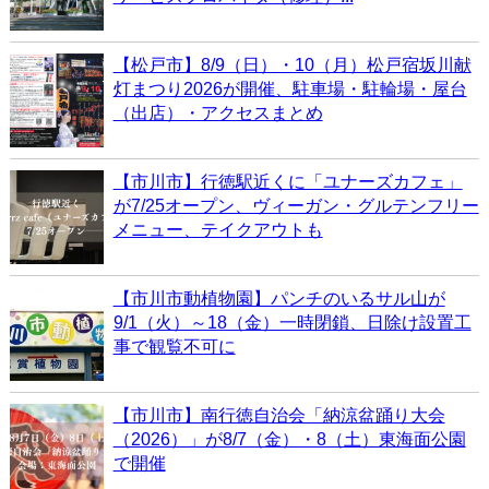
【松戸市】8/9（日）・10（月）松戸宿坂川献
灯まつり2026が開催、駐車場・駐輪場・屋台
（出店）・アクセスまとめ
【市川市】行徳駅近くに「ユナーズカフェ」
が7/25オープン、ヴィーガン・グルテンフリー
メニュー、テイクアウトも
【市川市動植物園】パンチのいるサル山が
9/1（火）～18（金）一時閉鎖、日除け設置工
事で観覧不可に
【市川市】南行徳自治会「納涼盆踊り大会
（2026）」が8/7（金）・8（土）東海面公園
で開催