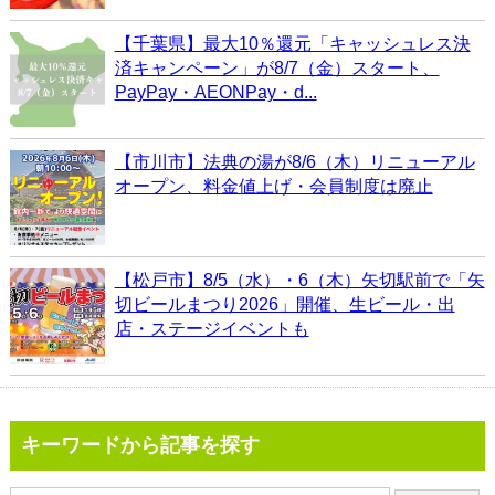
【千葉県】最大10％還元「キャッシュレス決
済キャンペーン」が8/7（金）スタート、
PayPay・AEONPay・d...
【市川市】法典の湯が8/6（木）リニューアル
オープン、料金値上げ・会員制度は廃止
【松戸市】8/5（水）・6（木）矢切駅前で「矢
切ビールまつり2026」開催、生ビール・出
店・ステージイベントも
キーワードから記事を探す