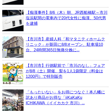
【痴漢事件】8/6（木）朝、JR西船橋駅～市川
塩浜駅間の電車内で20代女性に痴漢、50代男
を逮捕
【市川市】産婦人科「和マタニティホームク
リニック」が新田に8/8オープン、駐車場10
台、24時間365日無痛分娩に...
【市川市】行徳駅前で「市川のなし」フェア
が8/8（土）開催、梨を1人1袋限定（料金は
1200円）で特別販売
「もったいない」をお得につなぐ！本八幡に
訳あり商品がお得な「iiKaKaKu
ICHIKAWA（イイカカク 市川）...