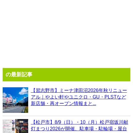
の最新記事
【習志野市】ミーナ津田沼2026年秋リニュー
アル｜やよい軒やユニクロ・GU・PLSTなど
新店舗・再オープン情報まと...
【松戸市】8/9（日）・10（月）松戸宿坂川献
灯まつり2026が開催、駐車場・駐輪場・屋台