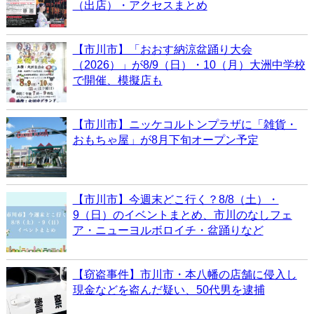
（出店）・アクセスまとめ
【市川市】「おおす納涼盆踊り大会
（2026）」が8/9（日）・10（月）大洲中学校
で開催、模擬店も
【市川市】ニッケコルトンプラザに「雑貨・
おもちゃ屋」が8月下旬オープン予定
【市川市】今週末どこ行く？8/8（土）・
9（日）のイベントまとめ、市川のなしフェ
ア・ニューヨルボロイチ・盆踊りなど
【窃盗事件】市川市・本八幡の店舗に侵入し
現金などを盗んだ疑い、50代男を逮捕