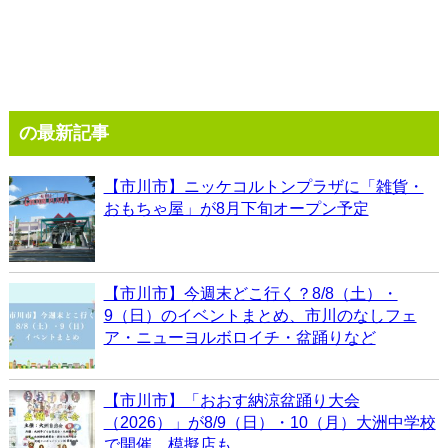
の最新記事
【市川市】ニッケコルトンプラザに「雑貨・
おもちゃ屋」が8月下旬オープン予定
【市川市】今週末どこ行く？8/8（土）・
9（日）のイベントまとめ、市川のなしフェ
ア・ニューヨルボロイチ・盆踊りなど
【市川市】「おおす納涼盆踊り大会
（2026）」が8/9（日）・10（月）大洲中学校
で開催、模擬店も