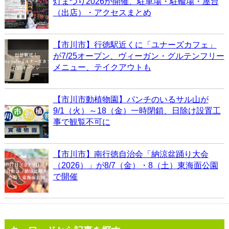
灯まつり2026が開催、駐車場・駐輪場・屋台
（出店）・アクセスまとめ
【市川市】行徳駅近くに「ユナーズカフェ」
が7/25オープン、ヴィーガン・グルテンフリー
メニュー、テイクアウトも
【市川市動植物園】パンチのいるサル山が
9/1（火）～18（金）一時閉鎖、日除け設置工
事で観覧不可に
【市川市】南行徳自治会「納涼盆踊り大会
（2026）」が8/7（金）・8（土）東海面公園
で開催