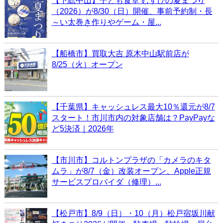
【下総中山】子ども食堂 むすびの夏まつり
（2026）が8/30（日）開催、事前予約制・長
～い太巻き作りやゲーム・屋...
【船橋市】買取大吉 原木中山駅前店が
8/25（火）オープン
【千葉県】キャッシュレス最大10％還元が8/7
スタート！市川市内の対象店舗は？PayPayな
ど5決済｜2026年
【市川市】コルトンプラザの「カメラのキタ
ムラ」が8/7（金）改装オープン、Apple正規
サービスプロバイダ（修理）...
【松戸市】8/9（日）・10（月）松戸宿坂川献