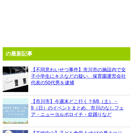
の最新記事
【不同意わいせつ事件】市川市の施設内で女
子小学生にキスなどの疑い、保育園運営会社
代表の50代男を逮捕
【市川市】今週末どこ行く？8/8（土）・
9（日）のイベントまとめ、市川のなしフェ
ア・ニューヨルボロイチ・盆踊りなど