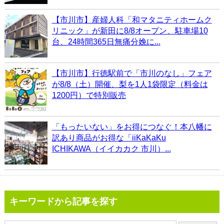
【市川市】産婦人科「和マタニティホームク
リニック」が新田に8/8オープン、駐車場10
台、24時間365日無痛分娩に...
【市川市】行徳駅前で「市川のなし」フェア
が8/8（土）開催、梨を1人1袋限定（料金は
1200円）で特別販売
「もったいない」をお得につなぐ！本八幡に
訳あり商品がお得な「iiKaKaKu
ICHIKAWA（イイカカク 市川）...
キーワードから記事を探す