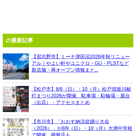
の最新記事
【習志野市】ミーナ津田沼2026年秋リニュー
アル｜やよい軒やユニクロ・GU・PLSTなど
新店舗・再オープン情報まと...
【松戸市】8/9（日）・10（月）松戸宿坂川献
灯まつり2026が開催、駐車場・駐輪場・屋台
（出店）・アクセスまとめ
【市川市】「おおす納涼盆踊り大会
（2026）」が8/9（日）・10（月）大洲中学校
で開催、模擬店も