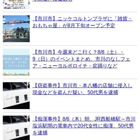
【市川市】ニッケコルトンプラザに「雑貨・
おもちゃ屋」が8月下旬オープン予定
【市川市】今週末どこ行く？8/8（土）・
9（日）のイベントまとめ、市川のなしフェ
ア・ニューヨルボロイチ・盆踊りなど
【窃盗事件】市川市・本八幡の店舗に侵入し
現金などを盗んだ疑い、50代男を逮捕
【痴漢事件】8/6（木）朝、JR西船橋駅～市川
塩浜駅間の電車内で20代女性に痴漢、50代男
を逮捕