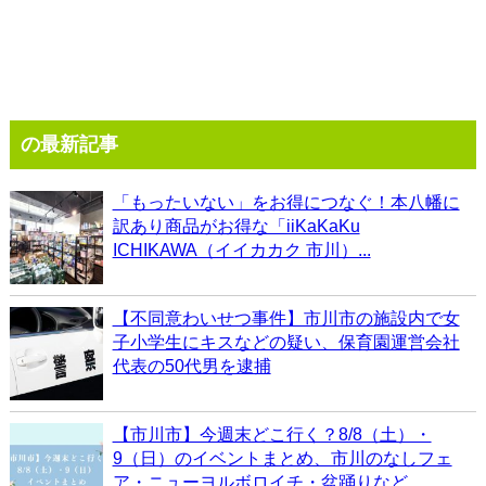
の最新記事
「もったいない」をお得につなぐ！本八幡に
訳あり商品がお得な「iiKaKaKu
ICHIKAWA（イイカカク 市川）...
【不同意わいせつ事件】市川市の施設内で女
子小学生にキスなどの疑い、保育園運営会社
代表の50代男を逮捕
【市川市】今週末どこ行く？8/8（土）・
9（日）のイベントまとめ、市川のなしフェ
ア・ニューヨルボロイチ・盆踊りなど