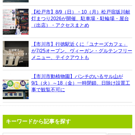
【松戸市】8/9（日）・10（月）松戸宿坂川献
灯まつり2026が開催、駐車場・駐輪場・屋台
（出店）・アクセスまとめ
【市川市】行徳駅近くに「ユナーズカフェ」
が7/25オープン、ヴィーガン・グルテンフリー
メニュー、テイクアウトも
【市川市動植物園】パンチのいるサル山が
9/1（火）～18（金）一時閉鎖、日除け設置工
事で観覧不可に
キーワードから記事を探す