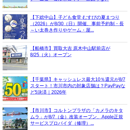
【下総中山】子ども食堂 むすびの夏まつり
（2026）が8/30（日）開催、事前予約制・長
～い太巻き作りやゲーム・屋...
【船橋市】買取大吉 原木中山駅前店が
8/25（火）オープン
【千葉県】キャッシュレス最大10％還元が8/7
スタート！市川市内の対象店舗は？PayPayな
ど5決済｜2026年
【市川市】コルトンプラザの「カメラのキタ
ムラ」が8/7（金）改装オープン、Apple正規
サービスプロバイダ（修理）...