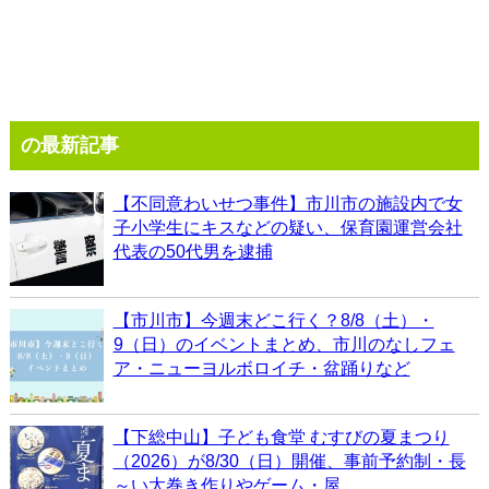
の最新記事
【不同意わいせつ事件】市川市の施設内で女
子小学生にキスなどの疑い、保育園運営会社
代表の50代男を逮捕
【市川市】今週末どこ行く？8/8（土）・
9（日）のイベントまとめ、市川のなしフェ
ア・ニューヨルボロイチ・盆踊りなど
【下総中山】子ども食堂 むすびの夏まつり
（2026）が8/30（日）開催、事前予約制・長
～い太巻き作りやゲーム・屋...