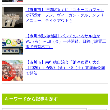
【市川市】行徳駅近くに「ユナーズカフェ」
が7/25オープン、ヴィーガン・グルテンフリー
メニュー、テイクアウトも
【市川市動植物園】パンチのいるサル山が
9/1（火）～18（金）一時閉鎖、日除け設置工
事で観覧不可に
【市川市】南行徳自治会「納涼盆踊り大会
（2026）」が8/7（金）・8（土）東海面公園
で開催
キーワードから記事を探す