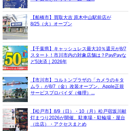
【船橋市】買取大吉 原木中山駅前店が
8/25（火）オープン
【千葉県】キャッシュレス最大10％還元が8/7
スタート！市川市内の対象店舗は？PayPayな
ど5決済｜2026年
【市川市】コルトンプラザの「カメラのキタ
ムラ」が8/7（金）改装オープン、Apple正規
サービスプロバイダ（修理）...
【松戸市】8/9（日）・10（月）松戸宿坂川献
灯まつり2026が開催、駐車場・駐輪場・屋台
（出店）・アクセスまとめ