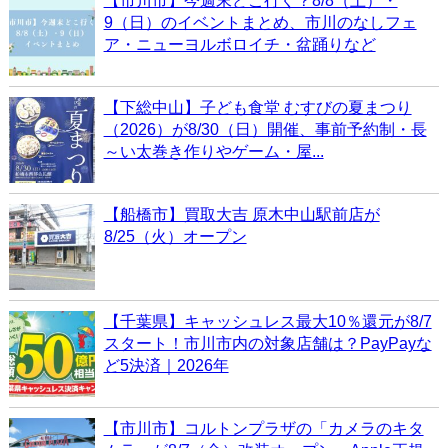
【市川市】今週末どこ行く？8/8（土）・
9（日）のイベントまとめ、市川のなしフェ
ア・ニューヨルボロイチ・盆踊りなど
【下総中山】子ども食堂 むすびの夏まつり
（2026）が8/30（日）開催、事前予約制・長
～い太巻き作りやゲーム・屋...
【船橋市】買取大吉 原木中山駅前店が
8/25（火）オープン
【千葉県】キャッシュレス最大10％還元が8/7
スタート！市川市内の対象店舗は？PayPayな
ど5決済｜2026年
【市川市】コルトンプラザの「カメラのキタ