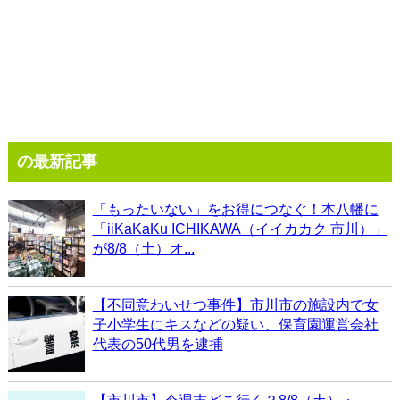
の最新記事
「もったいない」をお得につなぐ！本八幡に
「iiKaKaKu ICHIKAWA（イイカカク 市川）」
が8/8（土）オ...
【不同意わいせつ事件】市川市の施設内で女
子小学生にキスなどの疑い、保育園運営会社
代表の50代男を逮捕