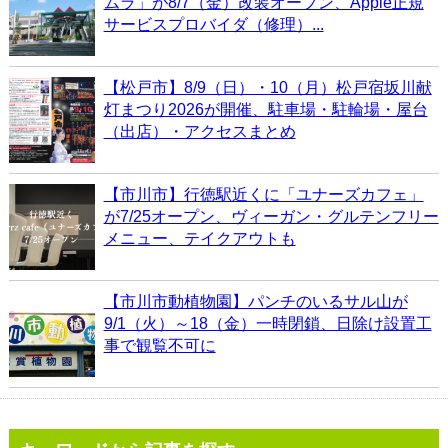
ムラ」が8/7（金）改装オープン、Apple正規
サービスプロバイダ（修理）...
【松戸市】8/9（日）・10（月）松戸宿坂川献
灯まつり2026が開催、駐車場・駐輪場・屋台
（出店）・アクセスまとめ
【市川市】行徳駅近くに「ユナーズカフェ」
が7/25オープン、ヴィーガン・グルテンフリー
メニュー、テイクアウトも
【市川市動植物園】パンチのいるサル山が
9/1（火）～18（金）一時閉鎖、日除け設置工
事で観覧不可に