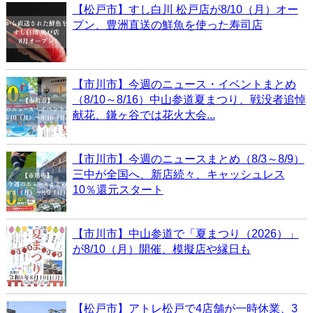
【松戸市】すし白川 松戸店が8/10（月）オー
プン、豊洲直送の鮮魚を使った寿司店
【市川市】今週のニュース・イベントまとめ
（8/10～8/16）中山参道夏まつり、戦没者追悼
献花、鎌ヶ谷では花火大会...
【市川市】今週のニュースまとめ（8/3～8/9）
三中が全国へ、新店続々、キャッシュレス
10％還元スタート
【市川市】中山参道で「夏まつり（2026）」
が8/10（月）開催、模擬店や縁日も
【松戸市】アトレ松戸で4店舗が一時休業、3