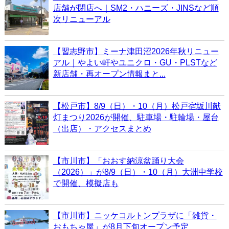
店舗が閉店へ｜SM2・ハニーズ・JINSなど順
次リニューアル
【習志野市】ミーナ津田沼2026年秋リニュー
アル｜やよい軒やユニクロ・GU・PLSTなど
新店舗・再オープン情報まと...
【松戸市】8/9（日）・10（月）松戸宿坂川献
灯まつり2026が開催、駐車場・駐輪場・屋台
（出店）・アクセスまとめ
【市川市】「おおす納涼盆踊り大会
（2026）」が8/9（日）・10（月）大洲中学校
で開催、模擬店も
【市川市】ニッケコルトンプラザに「雑貨・
おもちゃ屋」が8月下旬オープン予定