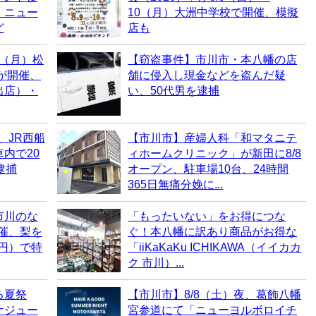
・ニュー
10（月）大洲中学校で開催、模擬
ど
店も
0（月）松
【窃盗事件】市川市・本八幡の店
6が開催、
舗に侵入し現金などを盗んだ疑
出店）・
い、50代男を逮捕
、JR西船
【市川市】産婦人科「和マタニテ
内で20
ィホームクリニック」が新田に8/8
逮捕
オープン、駐車場10台、24時間
365日無痛分娩に...
市川のな
「もったいない」をお得につな
開催、梨を
ぐ！本八幡に訳あり商品がお得な
0円）で特
「iiKaKaKu ICHIKAWA（イイカカ
ク 市川）...
る夏祭
【市川市】8/8（土）夜、葛飾八幡
ケジュー
宮参道にて「ニューヨルボロイチ