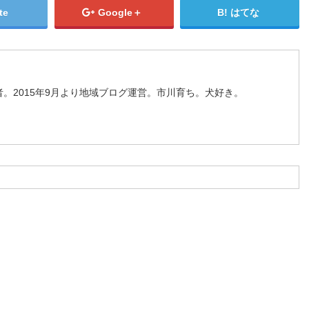
te
Google＋
はてな
。2015年9月より地域ブログ運営。市川育ち。犬好き。