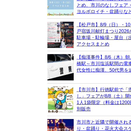
とめ、市川のなしフェア
ヨルボロイチ・盆踊りな
【松戸市】8/9（日）・1
戸宿坂川献灯まつり202
駐車場・駐輪場・屋台（
アクセスまとめ
【痴漢事件】8/6（木）朝
橋駅～市川塩浜駅間の電車
代女性に痴漢、50代男を
【市川市】行徳駅前で「
し」フェアが8/8（土）
1人1袋限定（料金は120
別販売
市川市と近隣で開催され
り・盆踊り・花火大会ス