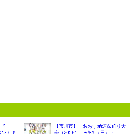
く？
【市川市】「おおす納涼盆踊り大
ベントま
会（2026）」が8/9（日）・