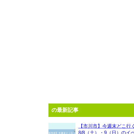
の最新記事
【市川市】今週末どこ行
8/8（土）・9（日）のイ