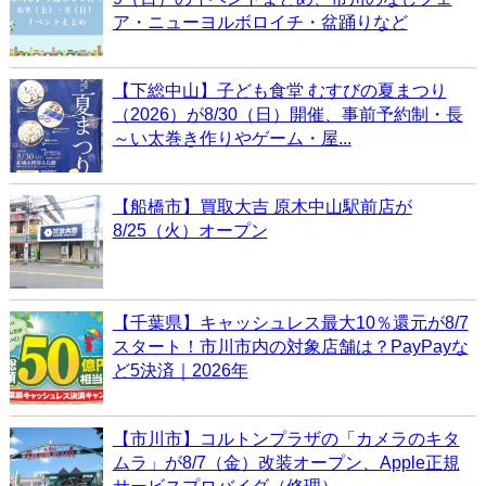
ア・ニューヨルボロイチ・盆踊りなど
【下総中山】子ども食堂 むすびの夏まつり
（2026）が8/30（日）開催、事前予約制・長
～い太巻き作りやゲーム・屋...
【船橋市】買取大吉 原木中山駅前店が
8/25（火）オープン
【千葉県】キャッシュレス最大10％還元が8/7
スタート！市川市内の対象店舗は？PayPayな
ど5決済｜2026年
【市川市】コルトンプラザの「カメラのキタ
ムラ」が8/7（金）改装オープン、Apple正規