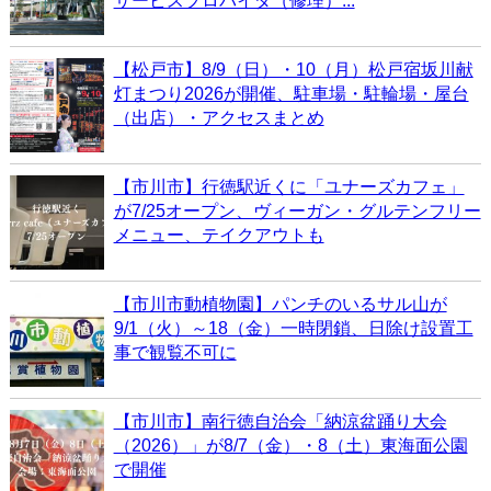
サービスプロバイダ（修理）...
【松戸市】8/9（日）・10（月）松戸宿坂川献
灯まつり2026が開催、駐車場・駐輪場・屋台
（出店）・アクセスまとめ
【市川市】行徳駅近くに「ユナーズカフェ」
が7/25オープン、ヴィーガン・グルテンフリー
メニュー、テイクアウトも
【市川市動植物園】パンチのいるサル山が
9/1（火）～18（金）一時閉鎖、日除け設置工
事で観覧不可に
【市川市】南行徳自治会「納涼盆踊り大会
（2026）」が8/7（金）・8（土）東海面公園
で開催