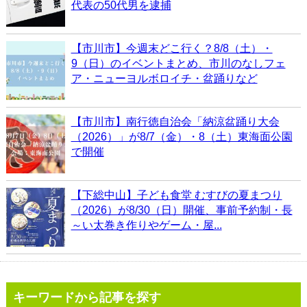
代表の50代男を逮捕
【市川市】今週末どこ行く？8/8（土）・
9（日）のイベントまとめ、市川のなしフェ
ア・ニューヨルボロイチ・盆踊りなど
【市川市】南行徳自治会「納涼盆踊り大会
（2026）」が8/7（金）・8（土）東海面公園
で開催
【下総中山】子ども食堂 むすびの夏まつり
（2026）が8/30（日）開催、事前予約制・長
～い太巻き作りやゲーム・屋...
キーワードから記事を探す