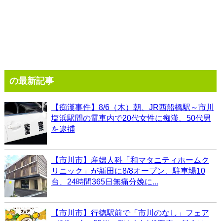
の最新記事
【痴漢事件】8/6（木）朝、JR西船橋駅～市川
塩浜駅間の電車内で20代女性に痴漢、50代男
を逮捕
【市川市】産婦人科「和マタニティホームク
リニック」が新田に8/8オープン、駐車場10
台、24時間365日無痛分娩に...
【市川市】行徳駅前で「市川のなし」フェア