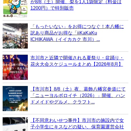
が8/8（土）開催、梨を1人1袋限定（料金は
1200円）で特別販売
「もったいない」をお得につなぐ！本八幡に
訳あり商品がお得な「iiKaKaKu
ICHIKAWA（イイカカク 市川）...
市川市と近隣で開催される夏祭り・盆踊り・
花火大会スケジュールまとめ【2026年8月】
【市川市】8/8（土）夜、葛飾八幡宮参道にて
「ニューヨルボロイチ（2026）」開催、ハン
ドメイドやグルメ、クラフト...
【不同意わいせつ事件】市川市の施設内で女
子小学生にキスなどの疑い、保育園運営会社