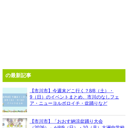
の最新記事
【市川市】今週末どこ行く？8/8（土）・
9（日）のイベントまとめ、市川のなしフェ
ア・ニューヨルボロイチ・盆踊りなど
【市川市】「おおす納涼盆踊り大会
（2026）」が8/9（日）・10（月）大洲中学校