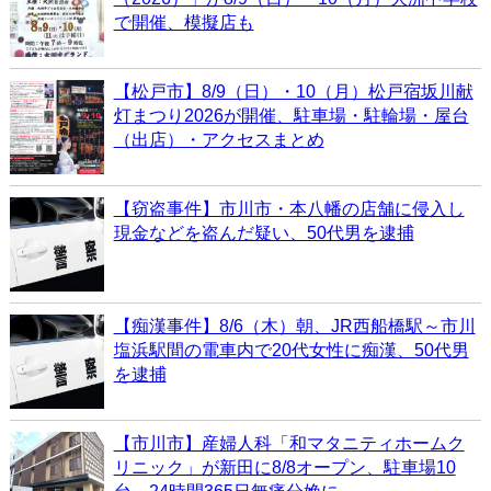
で開催、模擬店も
【松戸市】8/9（日）・10（月）松戸宿坂川献
灯まつり2026が開催、駐車場・駐輪場・屋台
（出店）・アクセスまとめ
【窃盗事件】市川市・本八幡の店舗に侵入し
現金などを盗んだ疑い、50代男を逮捕
【痴漢事件】8/6（木）朝、JR西船橋駅～市川
塩浜駅間の電車内で20代女性に痴漢、50代男
を逮捕
【市川市】産婦人科「和マタニティホームク
リニック」が新田に8/8オープン、駐車場10