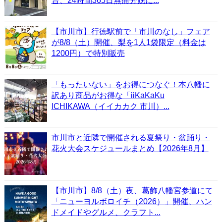
台、24時間365日無痛分娩に...
【市川市】行徳駅前で「市川のなし」フェア
が8/8（土）開催、梨を1人1袋限定（料金は
1200円）で特別販売
「もったいない」をお得につなぐ！本八幡に
訳あり商品がお得な「iiKaKaKu
ICHIKAWA（イイカカク 市川）...
市川市と近隣で開催される夏祭り・盆踊り・
花火大会スケジュールまとめ【2026年8月】
【市川市】8/8（土）夜、葛飾八幡宮参道にて
「ニューヨルボロイチ（2026）」開催、ハン
ドメイドやグルメ、クラフト...