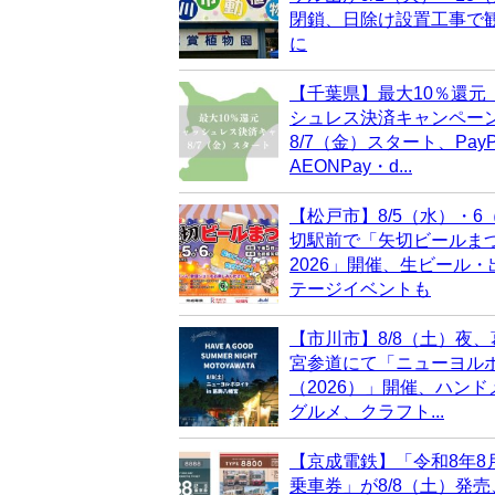
閉鎖、日除け設置工事で
に
【千葉県】最大10％還元
シュレス決済キャンペー
8/7（金）スタート、PayP
AEONPay・d...
【松戸市】8/5（水）・6
切駅前で「矢切ビールま
2026」開催、生ビール
テージイベントも
【市川市】8/8（土）夜
宮参道にて「ニューヨル
（2026）」開催、ハン
グルメ、クラフト...
【京成電鉄】「令和8年8
乗車券」が8/8（土）発