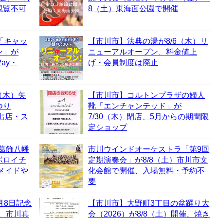
観覧不可
8（土）東海面公園で開催
「キャッ
【市川市】法典の湯が8/6（木）リ
ン」が
ニューアルオープン、料金値上
ay・
げ・会員制度は廃止
（木）矢
【市川市】コルトンプラザの婦人
つり
靴「エンチャンテッド」が
・出店・ス
7/30（木）閉店、5月からの期間限
定ショップ
、葛飾八幡
市川ウインドオーケストラ「第9回
ボロイチ
定期演奏会」が8/8（土）市川市文
ドメイドや
化会館で開催、入場無料・予約不
要
月8日記念
【市川市】大野町3丁目の盆踊り大
売、市川真
会（2026）が8/8（土）開催、焼き