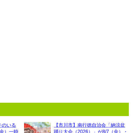
チのいる
【市川市】南行徳自治会「納涼盆
（金）一時
踊り大会（2026）」が8/7（金）・