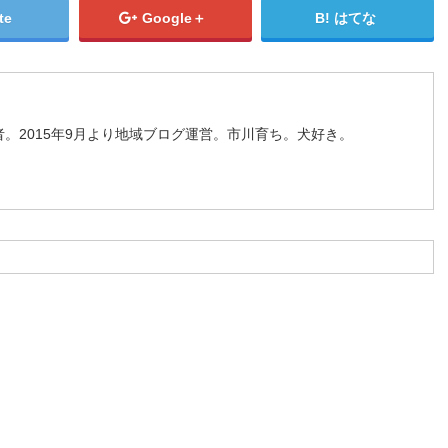
te
Google＋
はてな
。2015年9月より地域ブログ運営。市川育ち。犬好き。