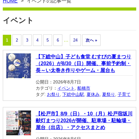
HOME
イベントの記事一覧
イベント
…
1
2
3
4
5
6
24
次へ »
【下総中山】子ども食堂 むすびの夏まつり
（2026）が8/30（日）開催、事前予約制・
長～い太巻き作りやゲーム・屋台も
公開日：2026年8月7日
カテゴリ：
イベント
,
船橋市
タグ:
お祭り
,
下総中山駅
,
夏休み
,
夏祭り
,
子育て
【松戸市】8/9（日）・10（月）松戸宿坂川
献灯まつり2026が開催、駐車場・駐輪場・
屋台（出店）・アクセスまとめ
公開日：2026年8月6日