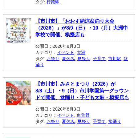
タグ:
行徳駅
【市川市】「おおす納涼盆踊り大会
（2026）」が8/9（日）・10（月）大洲中
学校で開催、模擬店も
公開日：2026年8月3日
カテゴリ：
イベント
,
大洲
タグ:
お祭り
,
夏休み
,
夏祭り
,
子育て
,
市川駅
,
盆
踊り
【市川市】みさとまつり（2026）が
8/8（土）・9（日）市川学園第一グラウン
ドで開催、盆踊り・子ども太鼓・模擬店も
公開日：2026年8月3日
カテゴリ：
イベント
,
東菅野
タグ:
お祭り
,
夏休み
,
夏祭り
,
子育て
,
盆踊り