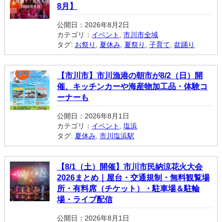
8月】
公開日：2026年8月2日
カテゴリ：
イベント
,
市川市全域
タグ:
お祭り
,
夏休み
,
夏祭り
,
子育て
,
盆踊り
【市川市】市川漁港の朝市が8/2（日）開
催、キッチンカーや海産物加工品・体験コ
ーナーも
公開日：2026年8月1日
カテゴリ：
イベント
,
塩浜
タグ:
夏休み
,
市川塩浜駅
【8/1（土）開催】市川市民納涼花火大会
2026まとめ｜屋台・交通規制・無料観覧場
所・有料席（チケット）・駐車場＆駐輪
場・ライブ配信
公開日：2026年8月1日