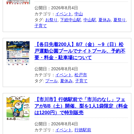
公開日：2026年8月4日
カテゴリ：
イベント
,
中山
タグ:
お祭り
,
下総中山駅
,
中山駅
,
夏休み
,
夏祭り
,
子育て
【各日先着200人】8/7（金）～9（日）松
戸運動公園プールでナイトプール、予約不
要・料金・駐車場について
公開日：2026年8月4日
カテゴリ：
イベント
,
松戸市
タグ:
プール
,
夏休み
,
子育て
【市川市】行徳駅前で「市川のなし」フェ
アが8/8（土）開催、梨を1人1袋限定（料金
は1200円）で特別販売
公開日：2026年8月4日
カテゴリ：
イベント
,
行徳駅前