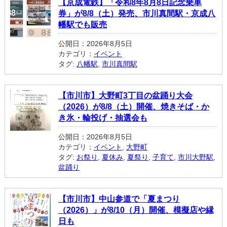
【京成電鉄】「令和8年8月8日記念乗車
券」が8/8（土）発売、市川真間駅・京成八
幡駅でも販売
公開日：2026年8月5日
カテゴリ：
イベント
タグ:
八幡駅
,
市川真間駅
【市川市】大野町3丁目の盆踊り大会
（2026）が8/8（土）開催、焼きそば・か
き氷・輪投げ・抽選会も
公開日：2026年8月5日
カテゴリ：
イベント
,
大野町
タグ:
お祭り
,
夏休み
,
夏祭り
,
子育て
,
市川大野駅
,
盆踊り
【市川市】中山参道で「夏まつり
（2026）」が8/10（月）開催、模擬店や縁
日も