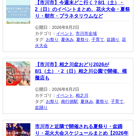
【市川市】今週末どこ行く？8/1（土）・
2（日）のイベントまとめ、花火大会・夏祭
り・朝市・プラネタリウムなど
公開日：2026年8月2日
カテゴリ：
イベント
,
市川市全域
タグ:
お祭り
,
夏休み
,
夏祭り
,
子育て
,
盆踊り
,
花
火大会
【市川市】相之川盆おどり2026が
8/1（土）・2（日）相之川公園で開催、模
擬店も
公開日：2026年8月2日
カテゴリ：
イベント
,
相之川
タグ:
お祭り
,
南行徳駅
,
夏休み
,
夏祭り
,
子育て
,
盆踊り
市川市と近隣で開催される夏祭り・盆踊
り・花火大会スケジュールまとめ【2026年