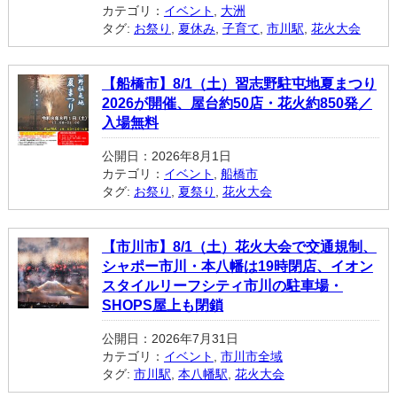
カテゴリ：
イベント
,
大洲
タグ:
お祭り
,
夏休み
,
子育て
,
市川駅
,
花火大会
【船橋市】8/1（土）習志野駐屯地夏まつり
2026が開催、屋台約50店・花火約850発／
入場無料
公開日：2026年8月1日
カテゴリ：
イベント
,
船橋市
タグ:
お祭り
,
夏祭り
,
花火大会
【市川市】8/1（土）花火大会で交通規制、
シャポー市川・本八幡は19時閉店、イオン
スタイルリーフシティ市川の駐車場・
SHOPS屋上も閉鎖
公開日：2026年7月31日
カテゴリ：
イベント
,
市川市全域
タグ:
市川駅
,
本八幡駅
,
花火大会