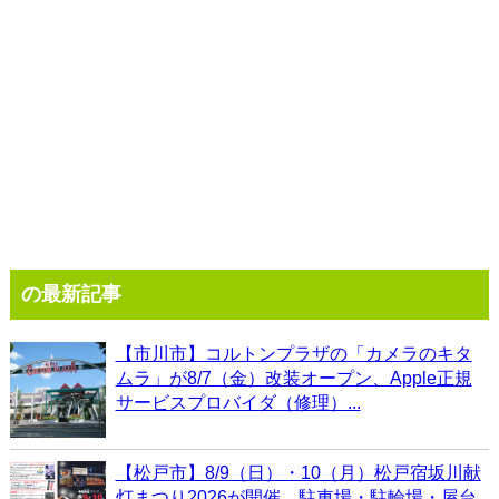
の最新記事
【市川市】コルトンプラザの「カメラのキタ
ムラ」が8/7（金）改装オープン、Apple正規
サービスプロバイダ（修理）...
【松戸市】8/9（日）・10（月）松戸宿坂川献
灯まつり2026が開催、駐車場・駐輪場・屋台