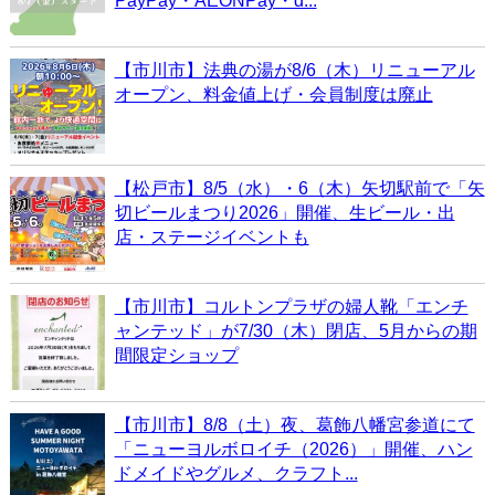
PayPay・AEONPay・d...
【市川市】法典の湯が8/6（木）リニューアル
オープン、料金値上げ・会員制度は廃止
【松戸市】8/5（水）・6（木）矢切駅前で「矢
切ビールまつり2026」開催、生ビール・出
店・ステージイベントも
【市川市】コルトンプラザの婦人靴「エンチ
ャンテッド」が7/30（木）閉店、5月からの期
間限定ショップ
【市川市】8/8（土）夜、葛飾八幡宮参道にて
「ニューヨルボロイチ（2026）」開催、ハン
ドメイドやグルメ、クラフト...