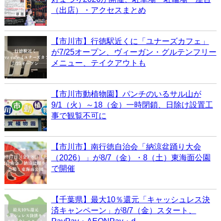
（出店）・アクセスまとめ
【市川市】行徳駅近くに「ユナーズカフェ」
が7/25オープン、ヴィーガン・グルテンフリー
メニュー、テイクアウトも
【市川市動植物園】パンチのいるサル山が
9/1（火）～18（金）一時閉鎖、日除け設置工
事で観覧不可に
【市川市】南行徳自治会「納涼盆踊り大会
（2026）」が8/7（金）・8（土）東海面公園
で開催
【千葉県】最大10％還元「キャッシュレス決
済キャンペーン」が8/7（金）スタート、