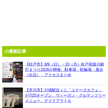
の最新記事
【松戸市】8/9（日）・10（月）松戸宿坂川献
灯まつり2026が開催、駐車場・駐輪場・屋台
（出店）・アクセスまとめ
【市川市】行徳駅近くに「ユナーズカフェ」
が7/25オープン、ヴィーガン・グルテンフリー
メニュー、テイクアウトも