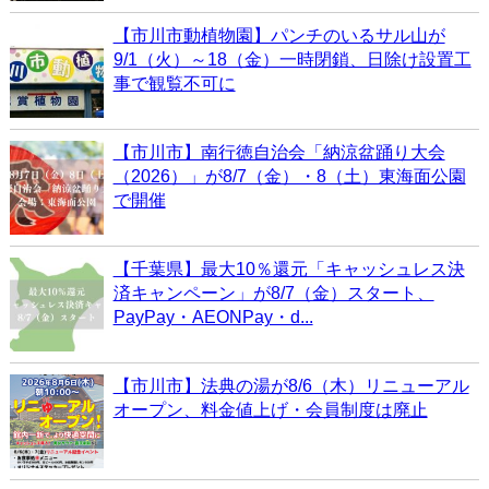
【市川市動植物園】パンチのいるサル山が
9/1（火）～18（金）一時閉鎖、日除け設置工
事で観覧不可に
【市川市】南行徳自治会「納涼盆踊り大会
（2026）」が8/7（金）・8（土）東海面公園
で開催
【千葉県】最大10％還元「キャッシュレス決
済キャンペーン」が8/7（金）スタート、
PayPay・AEONPay・d...
【市川市】法典の湯が8/6（木）リニューアル
オープン、料金値上げ・会員制度は廃止