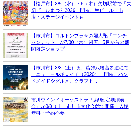
【松戸市】8/5（水）・6（木）矢切駅前で「矢
切ビールまつり2026」開催、生ビール・出
店・ステージイベントも
【市川市】コルトンプラザの婦人靴「エンチ
ャンテッド」が7/30（木）閉店、5月からの期
間限定ショップ
【市川市】8/8（土）夜、葛飾八幡宮参道にて
「ニューヨルボロイチ（2026）」開催、ハン
ドメイドやグルメ、クラフト...
市川ウインドオーケストラ「第9回定期演奏
会」が8/8（土）市川市文化会館で開催、入場
無料・予約不要