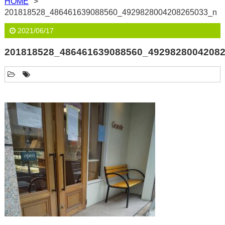
HOME
201818528_486461639088560_4929828004208265033_n
2021/06/17
201818528_486461639088560_4929828004208