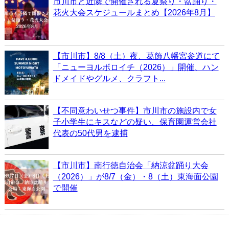
市川市と近隣で開催される夏祭り・盆踊り・
花火大会スケジュールまとめ【2026年8月】
【市川市】8/8（土）夜、葛飾八幡宮参道にて
「ニューヨルボロイチ（2026）」開催、ハン
ドメイドやグルメ、クラフト...
【不同意わいせつ事件】市川市の施設内で女
子小学生にキスなどの疑い、保育園運営会社
代表の50代男を逮捕
【市川市】南行徳自治会「納涼盆踊り大会
（2026）」が8/7（金）・8（土）東海面公園
で開催