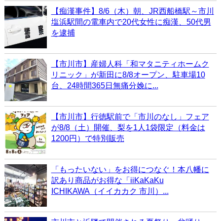
【痴漢事件】8/6（木）朝、JR西船橋駅～市川
塩浜駅間の電車内で20代女性に痴漢、50代男
を逮捕
【市川市】産婦人科「和マタニティホームク
リニック」が新田に8/8オープン、駐車場10
台、24時間365日無痛分娩に...
【市川市】行徳駅前で「市川のなし」フェア
が8/8（土）開催、梨を1人1袋限定（料金は
1200円）で特別販売
「もったいない」をお得につなぐ！本八幡に
訳あり商品がお得な「iiKaKaKu
ICHIKAWA（イイカカク 市川）...