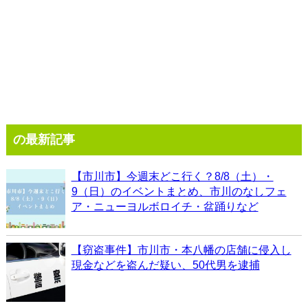
の最新記事
【市川市】今週末どこ行く？8/8（土）・
9（日）のイベントまとめ、市川のなしフェ
ア・ニューヨルボロイチ・盆踊りなど
【窃盗事件】市川市・本八幡の店舗に侵入し
現金などを盗んだ疑い、50代男を逮捕