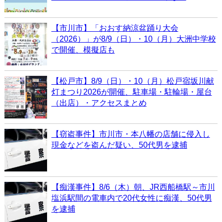
【市川市】「おおす納涼盆踊り大会
（2026）」が8/9（日）・10（月）大洲中学校
で開催、模擬店も
【松戸市】8/9（日）・10（月）松戸宿坂川献
灯まつり2026が開催、駐車場・駐輪場・屋台
（出店）・アクセスまとめ
【窃盗事件】市川市・本八幡の店舗に侵入し
現金などを盗んだ疑い、50代男を逮捕
【痴漢事件】8/6（木）朝、JR西船橋駅～市川
塩浜駅間の電車内で20代女性に痴漢、50代男
を逮捕