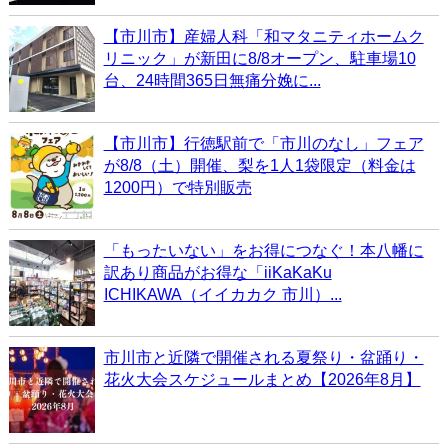
【市川市】産婦人科「和マタニティホームク
リニック」が新田に8/8オープン、駐車場10
台、24時間365日無痛分娩に...
【市川市】行徳駅前で「市川のなし」フェア
が8/8（土）開催、梨を1人1袋限定（料金は
1200円）で特別販売
「もったいない」をお得につなぐ！本八幡に
訳あり商品がお得な「iiKaKaKu
ICHIKAWA（イイカカク 市川）...
市川市と近隣で開催される夏祭り・盆踊り・
花火大会スケジュールまとめ【2026年8月】