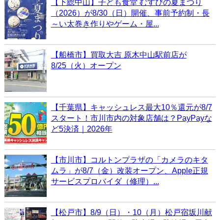
【下総中山】子ども食堂 むすびの夏まつり
（2026）が8/30（日）開催、事前予約制・長
～い太巻き作りやゲーム・屋...
【船橋市】買取大吉 原木中山駅前店が
8/25（火）オープン
【千葉県】キャッシュレス最大10％還元が8/7
スタート！市川市内の対象店舗は？PayPayな
ど5決済｜2026年
【市川市】コルトンプラザの「カメラのキタ
ムラ」が8/7（金）改装オープン、Apple正規
サービスプロバイダ（修理）...
【松戸市】8/9（日）・10（月）松戸宿坂川献