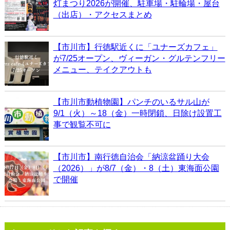
灯まつり2026が開催、駐車場・駐輪場・屋台
（出店）・アクセスまとめ
【市川市】行徳駅近くに「ユナーズカフェ」
が7/25オープン、ヴィーガン・グルテンフリー
メニュー、テイクアウトも
【市川市動植物園】パンチのいるサル山が
9/1（火）～18（金）一時閉鎖、日除け設置工
事で観覧不可に
【市川市】南行徳自治会「納涼盆踊り大会
（2026）」が8/7（金）・8（土）東海面公園
で開催