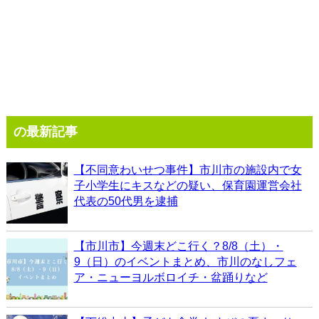
の最新記事
【不同意わいせつ事件】市川市の施設内で女
子小学生にキスなどの疑い、保育園運営会社
代表の50代男を逮捕
【市川市】今週末どこ行く？8/8（土）・
9（日）のイベントまとめ、市川のなしフェ
ア・ニューヨルボロイチ・盆踊りなど